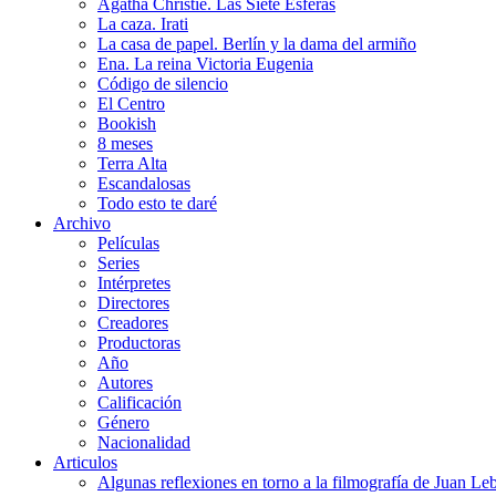
Agatha Christie. Las Siete Esferas
La caza. Irati
La casa de papel. Berlín y la dama del armiño
Ena. La reina Victoria Eugenia
Código de silencio
El Centro
Bookish
8 meses
Terra Alta
Escandalosas
Todo esto te daré
Archivo
Películas
Series
Intérpretes
Directores
Creadores
Productoras
Año
Autores
Calificación
Género
Nacionalidad
Articulos
Algunas reflexiones en torno a la filmografía de Juan Le