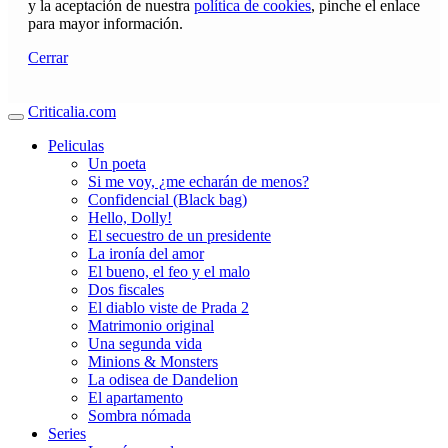
y la aceptación de nuestra
política de cookies
, pinche el enlace
para mayor información.
Cerrar
Criticalia.com
Peliculas
Un poeta
Si me voy, ¿me echarán de menos?
Confidencial (Black bag)
Hello, Dolly!
El secuestro de un presidente
La ironía del amor
El bueno, el feo y el malo
Dos fiscales
El diablo viste de Prada 2
Matrimonio original
Una segunda vida
Minions & Monsters
La odisea de Dandelion
El apartamento
Sombra nómada
Series