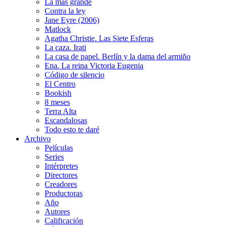
La más grande
Contra la ley
Jane Eyre (2006)
Matlock
Agatha Christie. Las Siete Esferas
La caza. Irati
La casa de papel. Berlín y la dama del armiño
Ena. La reina Victoria Eugenia
Código de silencio
El Centro
Bookish
8 meses
Terra Alta
Escandalosas
Todo esto te daré
Archivo
Películas
Series
Intérpretes
Directores
Creadores
Productoras
Año
Autores
Calificación