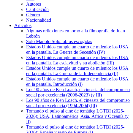
Autores
Calificación
Género
Nacionalidad
Articulos
Algunas reflexiones en torno a la filmografía de Juan
Lebrón
Solo Manolo Solo: obras escogidas
Estados Unidos cumple un cuarto de milenio: los USA
en la pantalla. La Guerra de Secesión (IV)
Estados Unidos cumple un cuarto de milenio: los USA
en la pantalla. La esclavitud y su abolición (III)
Estados Unidos cumple un cuarto de milenio: los USA
en la pantalla. La Guerra de la Independencia (II)
Estados Unidos cumple un cuarto de milenio: los USA
en la pantalla. Introducción (I)
Los 90 años de Ken Loach, el cineasta del compromiso
social por excelencia (2006-2023) (y III)
Los 90 años de Ken Loach, el cineasta del compromiso
social por excelencia (1994-2004) (II)
Tomando el pulso al cine de temática LGTBI (2025-
2026): USA, Latinoamérica, Asia, África y Oceanía (y
II)
Tomando el pulso al cine de temática LGTBI (2025-
2026): España y resto de Europa (I)