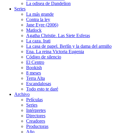
La odisea de Dandelion
Series
La más grande
Contra la ley
Jane Eyre (2006)
Matlock
Agatha Christie. Las Siete Esferas
La caza. Irati
La casa de papel. Berlín y la dama del armiño
Ena. La reina Victoria Eugenia
Código de silencio
El Centro
Bookish
8 meses
Terra Alta
Escandalosas
Todo esto te daré
Archivo
Películas
Series
Intérpretes
Directores
Creadores
Productoras
Año