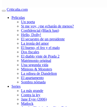
Criticalia.com
Peliculas
Un poeta
Si me voy, ¿me echarán de menos?
Confidencial (Black bag)
Hello, Dolly!
El secuestro de un presidente
La ironía del amor
El bueno, el feo y el malo
Dos fiscales
El diablo viste de Prada 2
Matrimonio original
Una segunda vida
Minions & Monsters
La odisea de Dandelion
El apartamento
Sombra nómada
Series
La más grande
Contra la ley
Jane Eyre (2006)
Matlock