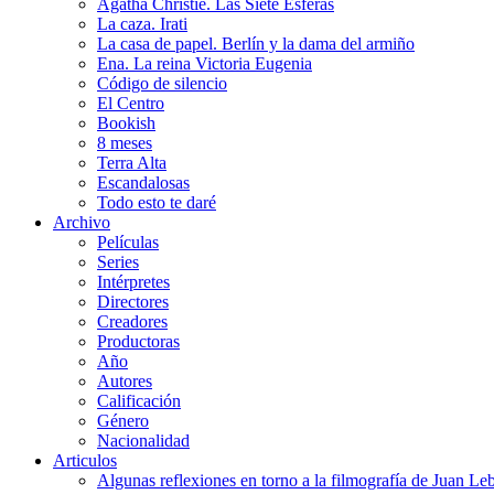
Agatha Christie. Las Siete Esferas
La caza. Irati
La casa de papel. Berlín y la dama del armiño
Ena. La reina Victoria Eugenia
Código de silencio
El Centro
Bookish
8 meses
Terra Alta
Escandalosas
Todo esto te daré
Archivo
Películas
Series
Intérpretes
Directores
Creadores
Productoras
Año
Autores
Calificación
Género
Nacionalidad
Articulos
Algunas reflexiones en torno a la filmografía de Juan Le