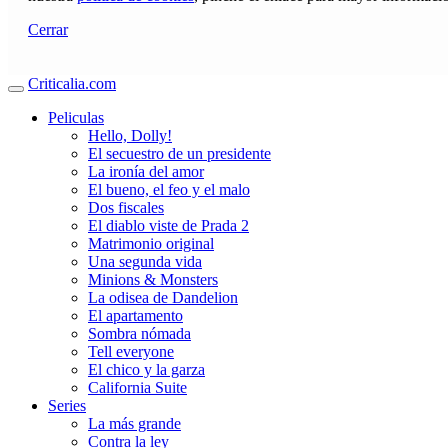
Cerrar
Criticalia.com
Peliculas
Hello, Dolly!
El secuestro de un presidente
La ironía del amor
El bueno, el feo y el malo
Dos fiscales
El diablo viste de Prada 2
Matrimonio original
Una segunda vida
Minions & Monsters
La odisea de Dandelion
El apartamento
Sombra nómada
Tell everyone
El chico y la garza
California Suite
Series
La más grande
Contra la ley