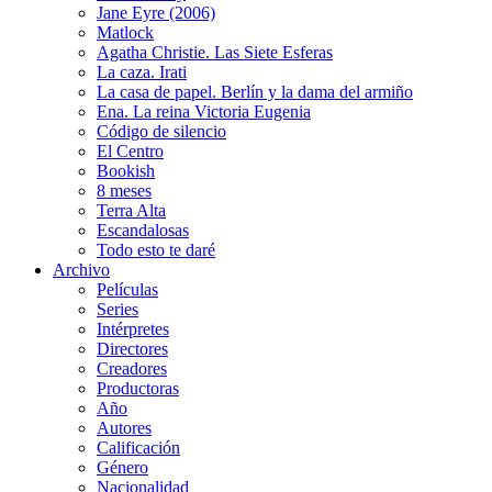
Jane Eyre (2006)
Matlock
Agatha Christie. Las Siete Esferas
La caza. Irati
La casa de papel. Berlín y la dama del armiño
Ena. La reina Victoria Eugenia
Código de silencio
El Centro
Bookish
8 meses
Terra Alta
Escandalosas
Todo esto te daré
Archivo
Películas
Series
Intérpretes
Directores
Creadores
Productoras
Año
Autores
Calificación
Género
Nacionalidad