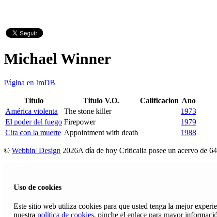
Michael Winner
Página en ImDB
Titulo
Titulo V.O.
Calificacion
Ano
América violenta
The stone killer
1973
El poder del fuego
Firepower
1979
Cita con la muerte
Appointment with death
1988
©
Webbin' Design
2026
A día de hoy Criticalia posee un acervo de 64
Uso de cookies
Este sitio web utiliza cookies para que usted tenga la mejor exper
nuestra
política de cookies
, pinche el enlace para mayor informaci