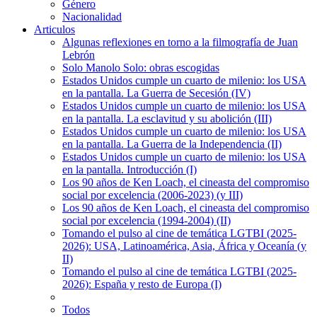
Género
Nacionalidad
Articulos
Algunas reflexiones en torno a la filmografía de Juan
Lebrón
Solo Manolo Solo: obras escogidas
Estados Unidos cumple un cuarto de milenio: los USA
en la pantalla. La Guerra de Secesión (IV)
Estados Unidos cumple un cuarto de milenio: los USA
en la pantalla. La esclavitud y su abolición (III)
Estados Unidos cumple un cuarto de milenio: los USA
en la pantalla. La Guerra de la Independencia (II)
Estados Unidos cumple un cuarto de milenio: los USA
en la pantalla. Introducción (I)
Los 90 años de Ken Loach, el cineasta del compromiso
social por excelencia (2006-2023) (y III)
Los 90 años de Ken Loach, el cineasta del compromiso
social por excelencia (1994-2004) (II)
Tomando el pulso al cine de temática LGTBI (2025-
2026): USA, Latinoamérica, Asia, África y Oceanía (y
II)
Tomando el pulso al cine de temática LGTBI (2025-
2026): España y resto de Europa (I)
Todos