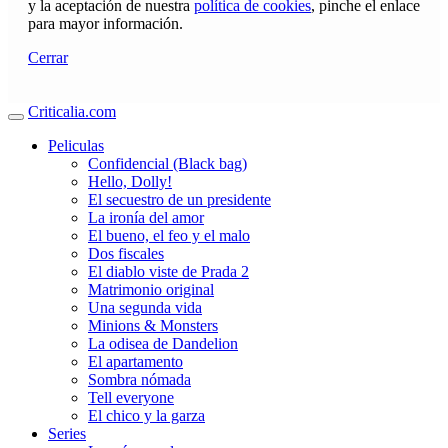
y la aceptación de nuestra
política de cookies
, pinche el enlace
para mayor información.
Cerrar
Criticalia.com
Peliculas
Confidencial (Black bag)
Hello, Dolly!
El secuestro de un presidente
La ironía del amor
El bueno, el feo y el malo
Dos fiscales
El diablo viste de Prada 2
Matrimonio original
Una segunda vida
Minions & Monsters
La odisea de Dandelion
El apartamento
Sombra nómada
Tell everyone
El chico y la garza
Series