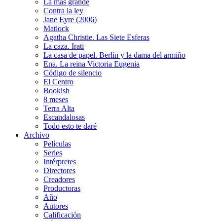
La más grande
Contra la ley
Jane Eyre (2006)
Matlock
Agatha Christie. Las Siete Esferas
La caza. Irati
La casa de papel. Berlín y la dama del armiño
Ena. La reina Victoria Eugenia
Código de silencio
El Centro
Bookish
8 meses
Terra Alta
Escandalosas
Todo esto te daré
Archivo
Películas
Series
Intérpretes
Directores
Creadores
Productoras
Año
Autores
Calificación