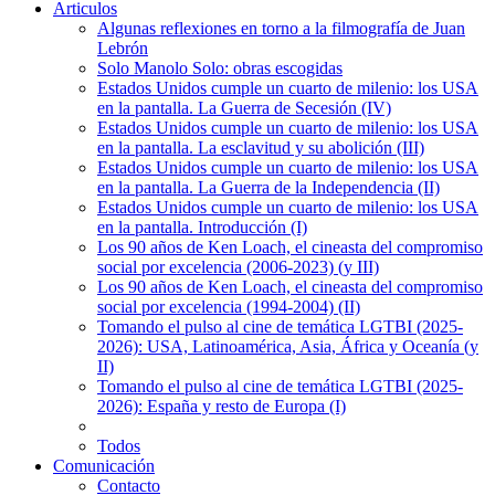
Articulos
Algunas reflexiones en torno a la filmografía de Juan
Lebrón
Solo Manolo Solo: obras escogidas
Estados Unidos cumple un cuarto de milenio: los USA
en la pantalla. La Guerra de Secesión (IV)
Estados Unidos cumple un cuarto de milenio: los USA
en la pantalla. La esclavitud y su abolición (III)
Estados Unidos cumple un cuarto de milenio: los USA
en la pantalla. La Guerra de la Independencia (II)
Estados Unidos cumple un cuarto de milenio: los USA
en la pantalla. Introducción (I)
Los 90 años de Ken Loach, el cineasta del compromiso
social por excelencia (2006-2023) (y III)
Los 90 años de Ken Loach, el cineasta del compromiso
social por excelencia (1994-2004) (II)
Tomando el pulso al cine de temática LGTBI (2025-
2026): USA, Latinoamérica, Asia, África y Oceanía (y
II)
Tomando el pulso al cine de temática LGTBI (2025-
2026): España y resto de Europa (I)
Todos
Comunicación
Contacto