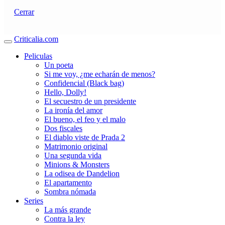
Cerrar
Criticalia.com
Peliculas
Un poeta
Si me voy, ¿me echarán de menos?
Confidencial (Black bag)
Hello, Dolly!
El secuestro de un presidente
La ironía del amor
El bueno, el feo y el malo
Dos fiscales
El diablo viste de Prada 2
Matrimonio original
Una segunda vida
Minions & Monsters
La odisea de Dandelion
El apartamento
Sombra nómada
Series
La más grande
Contra la ley