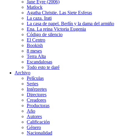
Jane Eyre (2006)
Matlock
Agatha Christie. Las Siete Esferas
La caza. Irati
La casa de papel. Berlín y la dama del armiño
Ena. La reina Victoria Eugenia
Código de silencio
El Centro
Bookish
8 meses
Terra Alta
Escandalosas
Todo esto te daré
Archivo
Películas
Series
Intérpretes
Directores
Creadores
Productoras
Año
Autores
Calificación
Género
Nacionalidad