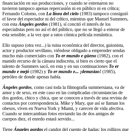
financiación en sus producciones, y cuando se estrenaron no
tuvieron tampoco apenas repercusión ni en público ni en crítica;
Fernando Colomo, con
La línea del cielo
(1983) tampoco consiguió
el favor del espectador ni del crítico, mientras que Manuel Summers,
con esta
Ángeles gordos
(1981), sí concitó el interés de los
especialistas pero no así el del público, que no se llegó a enterar de
esta sensible, a la vez que a ratos cómica película romántica.
Ello supuso (otra vez...) la ruina económica del director, guionista,
actor y productor sevillano, viéndose obligado a emprender sendas
mucho más comerciales con
To er mundo e güeno
(1982), con el
manido recurso de la cámara indiscreta, si bien es cierto que el
talento de Summers sacó, en esta y en sus continuaciones
To er
mundo e mejó
(1982) y
To er mundo e... ¡demasiao!
(1985),
petróleo de donde apenas había.
Ángeles gordos
, como casi toda la filmografía summersiana, va de
amor y de sexo, en este caso en las complicadas circunstancias de
dos gordos, chico y chica, que se conocen a través de una revista de
contactos por correspondencia. Mike y Mary, que así se llaman los
obesos, viven en Nueva York y Miami, y carecen de vida afectiva.
Cuando se intercambian fotos enviando las de dos amigos de
cuerpos diez, el enredo estará servido...
Tiene
Ángeles gordos
el candor del cuento de hadas: los rollizos que