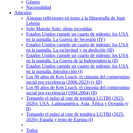
Género
Nacionalidad
Articulos
Algunas reflexiones en torno a la filmografía de Juan
Lebrón
Solo Manolo Solo: obras escogidas
Estados Unidos cumple un cuarto de milenio: los USA
en la pantalla. La Guerra de Secesión (IV)
Estados Unidos cumple un cuarto de milenio: los USA
en la pantalla. La esclavitud y su abolición (III)
Estados Unidos cumple un cuarto de milenio: los USA
en la pantalla. La Guerra de la Independencia (II)
Estados Unidos cumple un cuarto de milenio: los USA
en la pantalla. Introducción (I)
Los 90 años de Ken Loach, el cineasta del compromiso
social por excelencia (2006-2023) (y III)
Los 90 años de Ken Loach, el cineasta del compromiso
social por excelencia (1994-2004) (II)
Tomando el pulso al cine de temática LGTBI (2025-
2026): USA, Latinoamérica, Asia, África y Oceanía (y
II)
Tomando el pulso al cine de temática LGTBI (2025-
2026): España y resto de Europa (I)
Todos