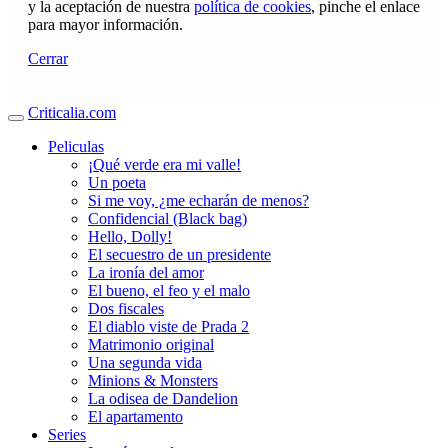
y la aceptación de nuestra
política de cookies
, pinche el enlace
para mayor información.
Cerrar
Criticalia.com
Peliculas
¡Qué verde era mi valle!
Un poeta
Si me voy, ¿me echarán de menos?
Confidencial (Black bag)
Hello, Dolly!
El secuestro de un presidente
La ironía del amor
El bueno, el feo y el malo
Dos fiscales
El diablo viste de Prada 2
Matrimonio original
Una segunda vida
Minions & Monsters
La odisea de Dandelion
El apartamento
Series