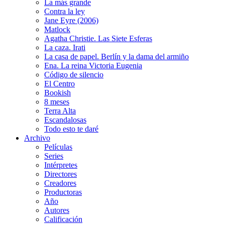
La más grande
Contra la ley
Jane Eyre (2006)
Matlock
Agatha Christie. Las Siete Esferas
La caza. Irati
La casa de papel. Berlín y la dama del armiño
Ena. La reina Victoria Eugenia
Código de silencio
El Centro
Bookish
8 meses
Terra Alta
Escandalosas
Todo esto te daré
Archivo
Películas
Series
Intérpretes
Directores
Creadores
Productoras
Año
Autores
Calificación