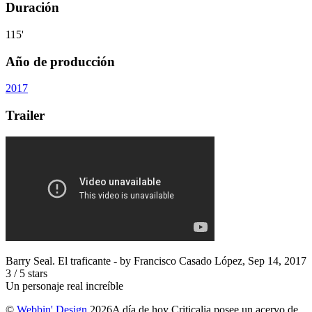
Duración
115'
Año de producción
2017
Trailer
Barry Seal. El traficante
- by
Francisco Casado López
,
Sep 14, 2017
3
/
5
stars
Un personaje real increíble
©
Webbin' Design
2026
A día de hoy Criticalia posee un acervo de