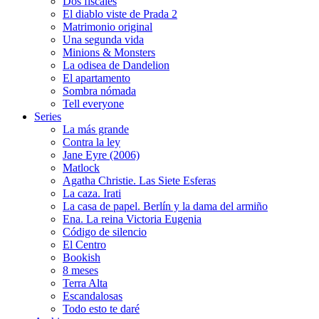
Dos fiscales
El diablo viste de Prada 2
Matrimonio original
Una segunda vida
Minions & Monsters
La odisea de Dandelion
El apartamento
Sombra nómada
Tell everyone
Series
La más grande
Contra la ley
Jane Eyre (2006)
Matlock
Agatha Christie. Las Siete Esferas
La caza. Irati
La casa de papel. Berlín y la dama del armiño
Ena. La reina Victoria Eugenia
Código de silencio
El Centro
Bookish
8 meses
Terra Alta
Escandalosas
Todo esto te daré