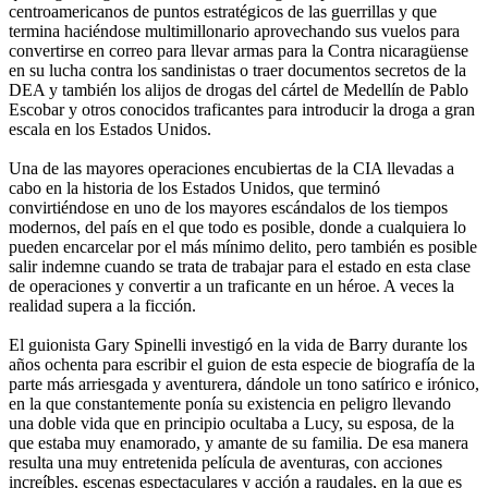
centroamericanos de puntos estratégicos de las guerrillas y que
termina haciéndose multimillonario aprovechando sus vuelos para
convertirse en correo para llevar armas para la Contra nicaragüense
en su lucha contra los sandinistas o traer documentos secretos de la
DEA y también los alijos de drogas del cártel de Medellín de Pablo
Escobar y otros conocidos traficantes para introducir la droga a gran
escala en los Estados Unidos.
Una de las mayores operaciones encubiertas de la CIA llevadas a
cabo en la historia de los Estados Unidos, que terminó
convirtiéndose en uno de los mayores escándalos de los tiempos
modernos, del país en el que todo es posible, donde a cualquiera lo
pueden encarcelar por el más mínimo delito, pero también es posible
salir indemne cuando se trata de trabajar para el estado en esta clase
de operaciones y convertir a un traficante en un héroe. A veces la
realidad supera a la ficción.
El guionista Gary Spinelli investigó en la vida de Barry durante los
años ochenta para escribir el guion de esta especie de biografía de la
parte más arriesgada y aventurera, dándole un tono satírico e irónico,
en la que constantemente ponía su existencia en peligro llevando
una doble vida que en principio ocultaba a Lucy, su esposa, de la
que estaba muy enamorado, y amante de su familia. De esa manera
resulta una muy entretenida película de aventuras, con acciones
increíbles, escenas espectaculares y acción a raudales, en la que es