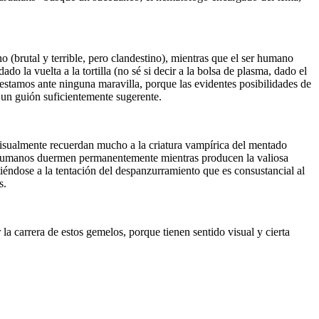
no (brutal y terrible, pero clandestino), mientras que el ser humano
o la vuelta a la tortilla (no sé si decir a la bolsa de plasma, dado el
stamos ante ninguna maravilla, porque las evidentes posibilidades de
n un guión suficientemente sugerente.
 visualmente recuerdan mucho a la criatura vampírica del mentado
os humanos duermen permanentemente mientras producen la valiosa
tiéndose a la tentación del despanzurramiento que es consustancial al
s.
 la carrera de estos gemelos, porque tienen sentido visual y cierta