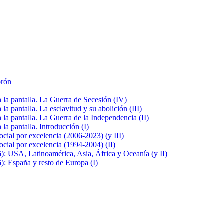
brón
la pantalla. La Guerra de Secesión (IV)
 pantalla. La esclavitud y su abolición (III)
la pantalla. La Guerra de la Independencia (II)
a pantalla. Introducción (I)
cial por excelencia (2006-2023) (y III)
cial por excelencia (1994-2004) (II)
: USA, Latinoamérica, Asia, África y Oceanía (y II)
: España y resto de Europa (I)