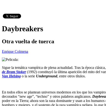
Daybreakers
Otra vuelta de tuerca
Enrique Colmena
Sigue la temática vampírica de plena actualidad. Tras la época clásic
de Bram Stoker
(1992) constituyó la última aparición del mito del vam
Van Helsing
o la serie
Underground
, entre otros títulos.
En todos ellos se plantean universos modernos en los que los vampiros
decorados “new age”, “techno” y otros palabros anglicanos.
Daybrea
poder en la Tierra; ahora son la raza dominante y usan a los humanos
hombres y mujeres, y el sustento de la raza vampírica peligra, lo qu