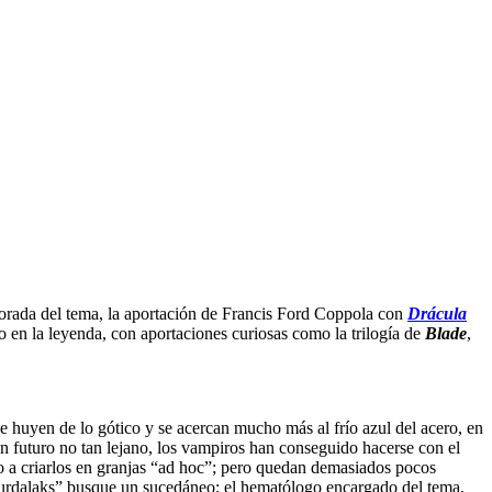
 dorada del tema, la aportación de Francis Ford Coppola con
Drácula
do en la leyenda, con aportaciones curiosas como la trilogía de
Blade
,
e huyen de lo gótico y se acercan mucho más al frío azul del acero, en
un futuro no tan lejano, los vampiros han conseguido hacerse con el
so a criarlos en granjas “ad hoc”; pero quedan demasiados pocos
“wurdalaks” busque un sucedáneo; el hematólogo encargado del tema,