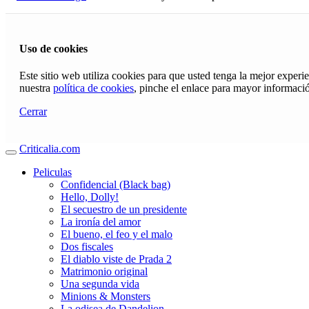
Uso de cookies
Este sitio web utiliza cookies para que usted tenga la mejor exper
nuestra
política de cookies
, pinche el enlace para mayor informaci
Cerrar
Criticalia.com
Peliculas
Confidencial (Black bag)
Hello, Dolly!
El secuestro de un presidente
La ironía del amor
El bueno, el feo y el malo
Dos fiscales
El diablo viste de Prada 2
Matrimonio original
Una segunda vida
Minions & Monsters
La odisea de Dandelion