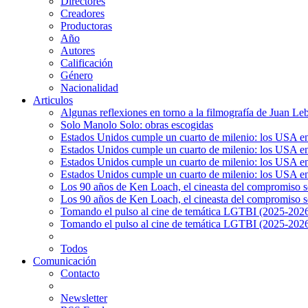
Directores
Creadores
Productoras
Año
Autores
Calificación
Género
Nacionalidad
Articulos
Algunas reflexiones en torno a la filmografía de Juan Le
Solo Manolo Solo: obras escogidas
Estados Unidos cumple un cuarto de milenio: los USA en 
Estados Unidos cumple un cuarto de milenio: los USA en la
Estados Unidos cumple un cuarto de milenio: los USA en 
Estados Unidos cumple un cuarto de milenio: los USA en l
Los 90 años de Ken Loach, el cineasta del compromiso so
Los 90 años de Ken Loach, el cineasta del compromiso so
Tomando el pulso al cine de temática LGTBI (2025-2026)
Tomando el pulso al cine de temática LGTBI (2025-2026)
Todos
Comunicación
Contacto
Newsletter