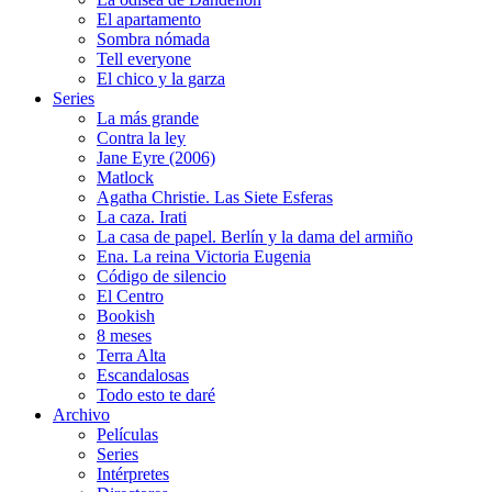
El apartamento
Sombra nómada
Tell everyone
El chico y la garza
Series
La más grande
Contra la ley
Jane Eyre (2006)
Matlock
Agatha Christie. Las Siete Esferas
La caza. Irati
La casa de papel. Berlín y la dama del armiño
Ena. La reina Victoria Eugenia
Código de silencio
El Centro
Bookish
8 meses
Terra Alta
Escandalosas
Todo esto te daré
Archivo
Películas
Series
Intérpretes