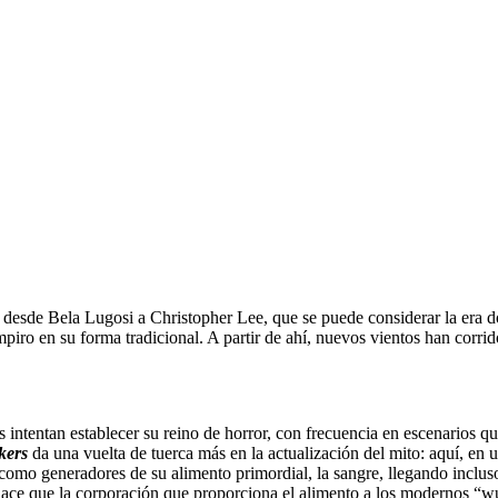
a, desde Bela Lugosi a Christopher Lee, que se puede considerar la era
piro en su forma tradicional. A partir de ahí, nuevos vientos han corri
 intentan establecer su reino de horror, con frecuencia en escenarios qu
kers
da una vuelta de tuerca más en la actualización del mito: aquí, en 
 como generadores de su alimento primordial, la sangre, llegando inclu
e hace que la corporación que proporciona el alimento a los modernos 