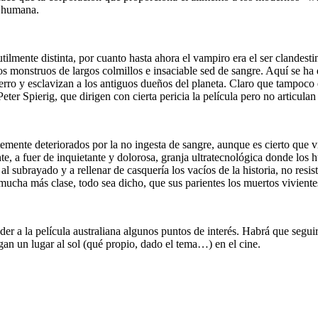
a humana.
tilmente distinta, por cuanto hasta ahora el vampiro era el ser clandesti
 monstruos de largos colmillos e insaciable sed de sangre. Aquí se ha dad
ro y esclavizan a los antiguos dueños del planeta. Claro que tampoco e
er Spierig, que dirigen con cierta pericia la película pero no articula
temente deteriorados por la no ingesta de sangre, aunque es cierto que
te, a fuer de inquietante y dolorosa, granja ultratecnológica donde l
l subrayado y a rellenar de casquería los vacíos de la historia, no resis
ucha más clase, todo sea dicho, que sus parientes los muertos viviente
der a la película australiana algunos puntos de interés. Habrá que seguir
gan un lugar al sol (qué propio, dado el tema…) en el cine.