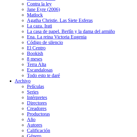
Contra la ley
Jane Eyre (2006)
Matlock
Agatha Christie. Las Siete Esferas
La caza. Irati
La casa de papel. Berlín y la dama del armiño
Ena. La reina Victoria Eugenia
Código de silencio
El Centro
Bookish
8 meses
Terra Alta
Escandalosas
Todo esto te daré
Archivo
Películas
Series
Intérpretes
Directores
Creadores
Productoras
Año
Autores
Calificación
Género