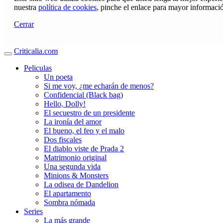
nuestra
política de cookies
, pinche el enlace para mayor informaci
Cerrar
Criticalia.com
Peliculas
Un poeta
Si me voy, ¿me echarán de menos?
Confidencial (Black bag)
Hello, Dolly!
El secuestro de un presidente
La ironía del amor
El bueno, el feo y el malo
Dos fiscales
El diablo viste de Prada 2
Matrimonio original
Una segunda vida
Minions & Monsters
La odisea de Dandelion
El apartamento
Sombra nómada
Series
La más grande