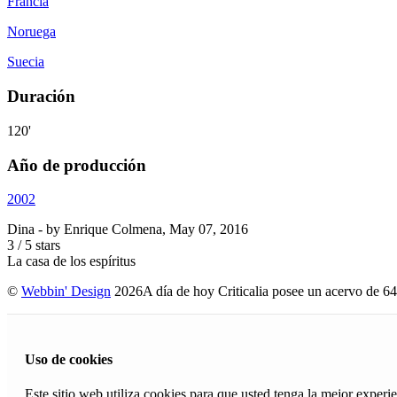
Francia
Noruega
Suecia
Duración
120'
Año de producción
2002
Dina
- by
Enrique Colmena
,
May 07, 2016
3
/
5
stars
La casa de los espíritus
©
Webbin' Design
2026
A día de hoy Criticalia posee un acervo de 64
Uso de cookies
Este sitio web utiliza cookies para que usted tenga la mejor exper