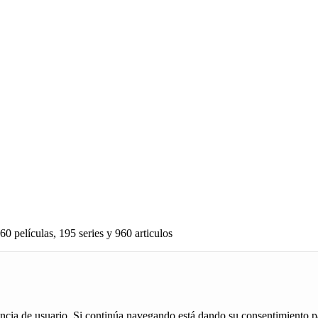
60 películas, 195 series y 960 articulos
iencia de usuario. Si continúa navegando está dando su consentimiento p