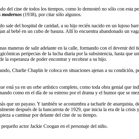
ndo del cine de todos los tiempos, como lo demostró no sólo con esta pe
s modernos
(1938), por citar sólo algunos.
ale del hospital de caridad, a su hijo recién nacido en un lujoso barrio
jan al bebé en un cubo de basura. Allí lo encuentra abandonado un vaga
nas maneras de salir adelante en la calle, formando con el devenir del
icómicas peripecias de la lucha diaria por la subsistencia, hasta que un 
e la esperanza de poder encontrar y recobrar a su hijo.
o, Charlie Chaplin le coloca en situaciones ajenas a su condición, per
ue está ya en un orbe artístico completo, como toda obra genial que in
onando como en el día de su estreno por el drama y el humor que se me
más que un payaso. Y también se acostumbra a tacharle de anarquista, d
lmente después de la bancarrota de 1929, que inicia la era de la crisis
mpieza a caminar por delante del cine de su tiempo.
el pequeño actor Jackie Coogan en el personaje del niño.