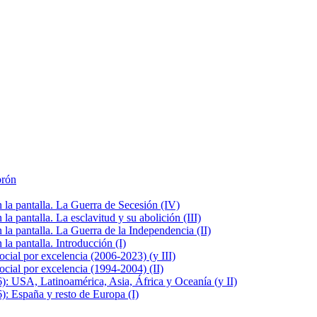
brón
la pantalla. La Guerra de Secesión (IV)
 pantalla. La esclavitud y su abolición (III)
la pantalla. La Guerra de la Independencia (II)
a pantalla. Introducción (I)
cial por excelencia (2006-2023) (y III)
cial por excelencia (1994-2004) (II)
: USA, Latinoamérica, Asia, África y Oceanía (y II)
: España y resto de Europa (I)