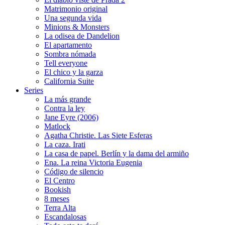
Matrimonio original
Una segunda vida
Minions & Monsters
La odisea de Dandelion
El apartamento
Sombra nómada
Tell everyone
El chico y la garza
California Suite
Series
La más grande
Contra la ley
Jane Eyre (2006)
Matlock
Agatha Christie. Las Siete Esferas
La caza. Irati
La casa de papel. Berlín y la dama del armiño
Ena. La reina Victoria Eugenia
Código de silencio
El Centro
Bookish
8 meses
Terra Alta
Escandalosas