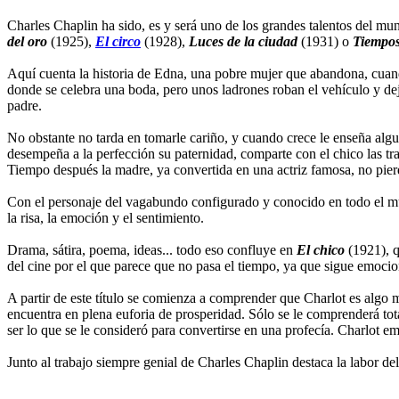
Charles Chaplin ha sido, es y será uno de los grandes talentos del mu
del oro
(1925),
El circo
(1928),
Luces de la ciudad
(1931) o
Tiempo
Aquí cuenta la historia de Edna, una pobre mujer que abandona, cuando s
donde se celebra una boda, pero unos ladrones roban el vehículo y de
padre.
No obstante no tarda en tomarle cariño, y cuando crece le enseña algu
desempeña a la perfección su paternidad, comparte con el chico las trag
Tiempo después la madre, ya convertida en una actriz famosa, no pierd
Con el personaje del vagabundo configurado y conocido en todo el mund
la risa, la emoción y el sentimiento.
Drama, sátira, poema, ideas... todo eso confluye en
El chico
(1921), q
del cine por el que parece que no pasa el tiempo, ya que sigue emoci
A partir de este título se comienza a comprender que Charlot es algo 
encuentra en plena euforia de prosperidad. Sólo se le comprenderá tota
ser lo que se le consideró para convertirse en una profecía. Charlot e
Junto al trabajo siempre genial de Charles Chaplin destaca la labor d