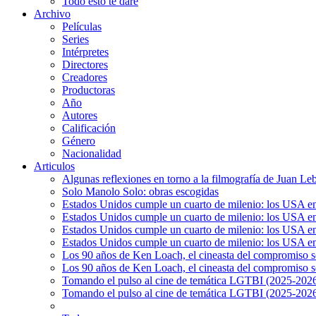
Todo esto te daré
Archivo
Películas
Series
Intérpretes
Directores
Creadores
Productoras
Año
Autores
Calificación
Género
Nacionalidad
Articulos
Algunas reflexiones en torno a la filmografía de Juan Le
Solo Manolo Solo: obras escogidas
Estados Unidos cumple un cuarto de milenio: los USA en 
Estados Unidos cumple un cuarto de milenio: los USA en la
Estados Unidos cumple un cuarto de milenio: los USA en 
Estados Unidos cumple un cuarto de milenio: los USA en l
Los 90 años de Ken Loach, el cineasta del compromiso so
Los 90 años de Ken Loach, el cineasta del compromiso so
Tomando el pulso al cine de temática LGTBI (2025-2026)
Tomando el pulso al cine de temática LGTBI (2025-2026)