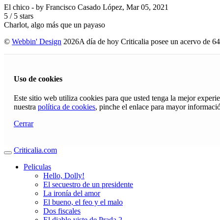
El chico
- by
Francisco Casado López
,
Mar 05, 2021
5
/
5
stars
Charlot, algo más que un payaso
©
Webbin' Design
2026
A día de hoy Criticalia posee un acervo de 64
Uso de cookies
Este sitio web utiliza cookies para que usted tenga la mejor exper
nuestra
política de cookies
, pinche el enlace para mayor informaci
Cerrar
Criticalia.com
Peliculas
Hello, Dolly!
El secuestro de un presidente
La ironía del amor
El bueno, el feo y el malo
Dos fiscales
El diablo viste de Prada 2