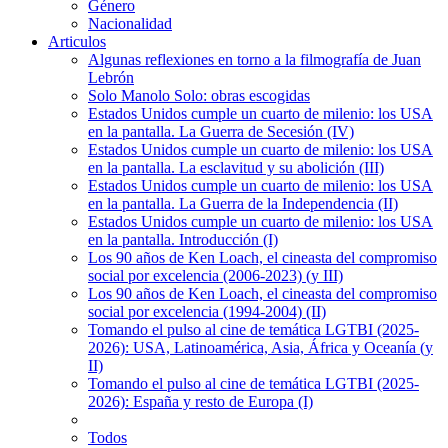
Género
Nacionalidad
Articulos
Algunas reflexiones en torno a la filmografía de Juan
Lebrón
Solo Manolo Solo: obras escogidas
Estados Unidos cumple un cuarto de milenio: los USA
en la pantalla. La Guerra de Secesión (IV)
Estados Unidos cumple un cuarto de milenio: los USA
en la pantalla. La esclavitud y su abolición (III)
Estados Unidos cumple un cuarto de milenio: los USA
en la pantalla. La Guerra de la Independencia (II)
Estados Unidos cumple un cuarto de milenio: los USA
en la pantalla. Introducción (I)
Los 90 años de Ken Loach, el cineasta del compromiso
social por excelencia (2006-2023) (y III)
Los 90 años de Ken Loach, el cineasta del compromiso
social por excelencia (1994-2004) (II)
Tomando el pulso al cine de temática LGTBI (2025-
2026): USA, Latinoamérica, Asia, África y Oceanía (y
II)
Tomando el pulso al cine de temática LGTBI (2025-
2026): España y resto de Europa (I)
Todos