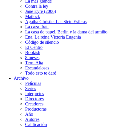
La más grande
Contra la ley
Jane Eyre (2006)
Matlock
Agatha Christie. Las Siete Esferas
La caza. Irati
La casa de papel. Berlín y la dama del armiño
Ena. La reina Victoria Eugenia
Código de silencio
El Centro
Bookish
8 meses
Terra Alta
Escandalosas
Todo esto te daré
Archivo
Películas
Series
Intérpretes
Directores
Creadores
Productoras
Año
Autores
Calificación