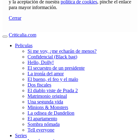
y la aceptación de nuestra
política de cookies
, pinche el enlace
para mayor información.
Cerrar
Criticalia.com
Peliculas
Si me voy, ¿me echarán de menos?
Confidencial (Black bag)
Hello, Dolly!
El secuestro de un presidente
La ironía del amor
El bueno, el feo y el malo
Dos fiscales
El diablo viste de Prada 2
Matrimonio original
Una segunda vida
Minions & Monsters
La odisea de Dandelion
El apartamento
Sombra nómada
Tell everyone
Series