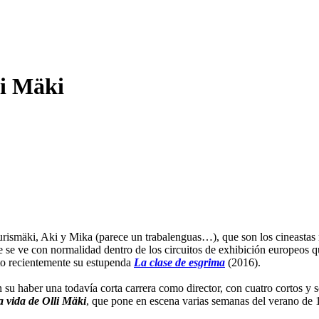
li Mäki
urismäki, Aki y Mika (parece un trabalenguas…), que son los cineastas 
ne se ve con normalidad dentro de los circuitos de exhibición europeos 
to recientemente su estupenda
La clase de esgrima
(2016).
su haber una todavía corta carrera como director, con cuatro cortos y 
la vida de Olli Mäki
, que pone en escena varias semanas del verano de 1