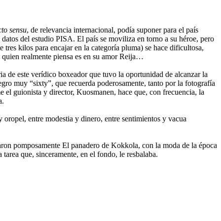
cto sensu
, de relevancia internacional, podía suponer para el país
datos del estudio PISA. El país se moviliza en torno a su héroe, pero
tres kilos para encajar en la categoría pluma) se hace dificultosa,
n quien realmente piensa es en su amor Reija…
ia de este verídico boxeador que tuvo la oportunidad de alcanzar la
gro muy “sixty”, que recuerda poderosamente, tanto por la fotografía
 el guionista y director, Kuosmanen, hace que, con frecuencia, la
a.
 y oropel, entre modestia y dinero, entre sentimientos y vacua
lamaron pomposamente El panadero de Kokkola, con la moda de la época
 tarea que, sinceramente, en el fondo, le resbalaba.