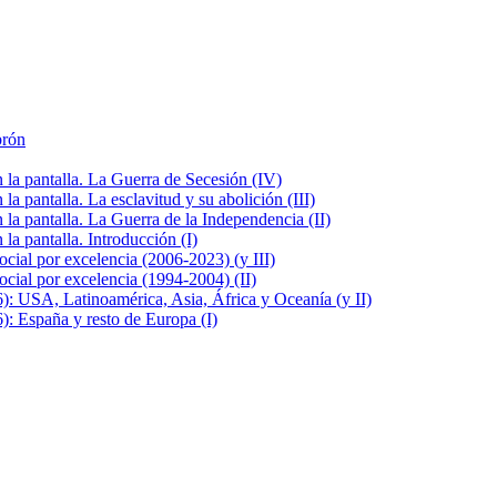
brón
la pantalla. La Guerra de Secesión (IV)
 pantalla. La esclavitud y su abolición (III)
la pantalla. La Guerra de la Independencia (II)
a pantalla. Introducción (I)
cial por excelencia (2006-2023) (y III)
cial por excelencia (1994-2004) (II)
: USA, Latinoamérica, Asia, África y Oceanía (y II)
: España y resto de Europa (I)