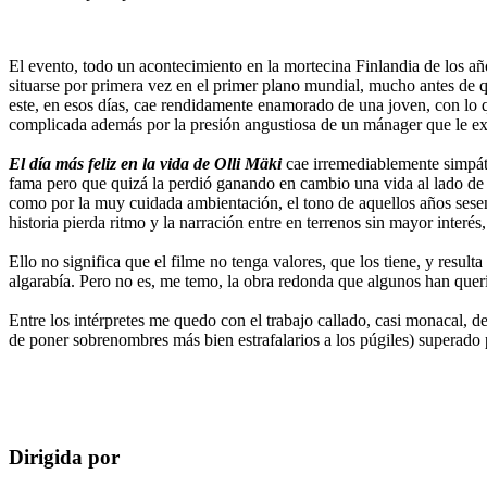
El evento, todo un acontecimiento en la mortecina Finlandia de los añ
situarse por primera vez en el primer plano mundial, mucho antes de q
este, en esos días, cae rendidamente enamorado de una joven, con lo qu
complicada además por la presión angustiosa de un mánager que le ex
El día más feliz en la vida de Olli Mäki
cae irremediablemente simpáti
fama pero que quizá la perdió ganando en cambio una vida al lado de 
como por la muy cuidada ambientación, el tono de aquellos años sesen
historia pierda ritmo y la narración entre en terrenos sin mayor interés
Ello no significa que el filme no tenga valores, que los tiene, y resul
algarabía. Pero no es, me temo, la obra redonda que algunos han quer
Entre los intérpretes me quedo con el trabajo callado, casi monacal
de poner sobrenombres más bien estrafalarios a los púgiles) superado p
Dirigida por