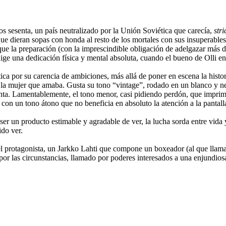
os sesenta, un país neutralizado por la Unión Soviética que carecía,
stri
ue dieran sopas con honda al resto de los mortales con sus insuperables 
e la preparación (con la imprescindible obligación de adelgazar más de 
ige una dedicación física y mental absoluta, cuando el bueno de Olli e
ca por su carencia de ambiciones, más allá de poner en escena la histor
la mujer que amaba. Gusta su tono “vintage”, rodado en un blanco y ne
ta. Lamentablemente, el tono menor, casi pidiendo perdón, que imprime
, con un tono átono que no beneficia en absoluto la atención a la pantall
ta ser un producto estimable y agradable de ver, la lucha sorda entre vida
ido ver.
, del protagonista, un Jarkko Lahti que compone un boxeador (al que l
or las circunstancias, llamado por poderes interesados a una enjundiosa