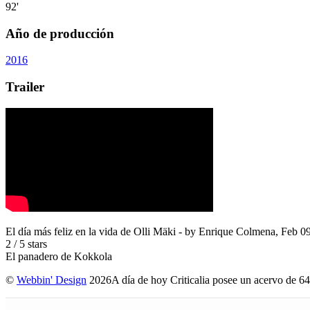
92'
Año de producción
2016
Trailer
El día más feliz en la vida de Olli Mäki
- by
Enrique Colmena
,
Feb 09
2
/
5
stars
El panadero de Kokkola
©
Webbin' Design
2026
A día de hoy Criticalia posee un acervo de 64