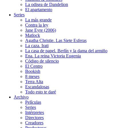
La odisea de Dandelion
El apartamento
Series
La más grande
Contra la ley
Jane Eyre (2006)
Matlock
Agatha Christie. Las Siete Esferas
La caza. Irati
La casa de papel. Berlín y la dama del armiño
Ena. La reina Victoria Eugenia
Código de silencio
El Centro
Bookish
8 meses
Terra Alta
Escandalosas
Todo esto te daré
Archivo
Películas
Series
Intérpretes
Directores
Creadores
Productoras