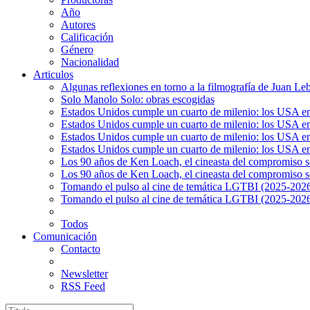
Año
Autores
Calificación
Género
Nacionalidad
Articulos
Algunas reflexiones en torno a la filmografía de Juan Le
Solo Manolo Solo: obras escogidas
Estados Unidos cumple un cuarto de milenio: los USA en 
Estados Unidos cumple un cuarto de milenio: los USA en la
Estados Unidos cumple un cuarto de milenio: los USA en 
Estados Unidos cumple un cuarto de milenio: los USA en l
Los 90 años de Ken Loach, el cineasta del compromiso so
Los 90 años de Ken Loach, el cineasta del compromiso so
Tomando el pulso al cine de temática LGTBI (2025-2026)
Tomando el pulso al cine de temática LGTBI (2025-2026)
Todos
Comunicación
Contacto
Newsletter
RSS Feed