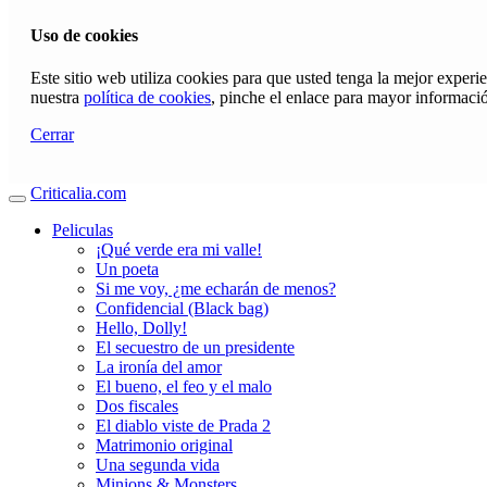
Uso de cookies
Este sitio web utiliza cookies para que usted tenga la mejor exper
nuestra
política de cookies
, pinche el enlace para mayor informaci
Cerrar
Criticalia.com
Peliculas
¡Qué verde era mi valle!
Un poeta
Si me voy, ¿me echarán de menos?
Confidencial (Black bag)
Hello, Dolly!
El secuestro de un presidente
La ironía del amor
El bueno, el feo y el malo
Dos fiscales
El diablo viste de Prada 2
Matrimonio original
Una segunda vida
Minions & Monsters