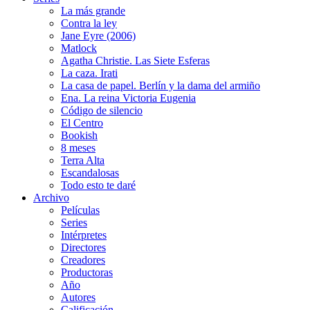
La más grande
Contra la ley
Jane Eyre (2006)
Matlock
Agatha Christie. Las Siete Esferas
La caza. Irati
La casa de papel. Berlín y la dama del armiño
Ena. La reina Victoria Eugenia
Código de silencio
El Centro
Bookish
8 meses
Terra Alta
Escandalosas
Todo esto te daré
Archivo
Películas
Series
Intérpretes
Directores
Creadores
Productoras
Año
Autores
Calificación