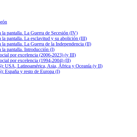
brón
la pantalla. La Guerra de Secesión (IV)
 pantalla. La esclavitud y su abolición (III)
la pantalla. La Guerra de la Independencia (II)
a pantalla. Introducción (I)
cial por excelencia (2006-2023) (y III)
cial por excelencia (1994-2004) (II)
: USA, Latinoamérica, Asia, África y Oceanía (y II)
: España y resto de Europa (I)