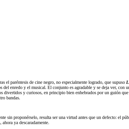
as el paréntesis de cine negro, no especialmente logrado, que supuso
L
 del enredo y el musical. El conjunto es agradable y se deja ver, con un
ivertidos y curiosos, en principio bien enhebrados por un guión que se 
atro bandas.
te sin proponérselo, resulta ser una virtud antes que un defecto: el púb
as, ahora ya descaradamente.