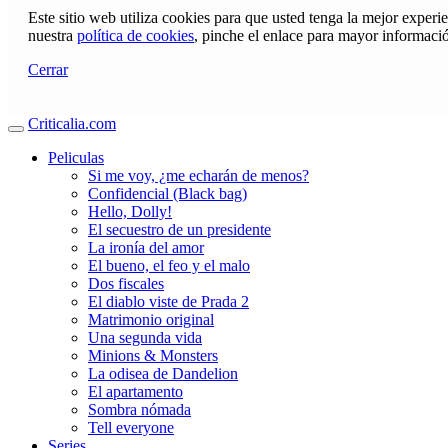
Este sitio web utiliza cookies para que usted tenga la mejor exper
nuestra
política de cookies
, pinche el enlace para mayor informaci
Cerrar
Criticalia.com
Peliculas
Si me voy, ¿me echarán de menos?
Confidencial (Black bag)
Hello, Dolly!
El secuestro de un presidente
La ironía del amor
El bueno, el feo y el malo
Dos fiscales
El diablo viste de Prada 2
Matrimonio original
Una segunda vida
Minions & Monsters
La odisea de Dandelion
El apartamento
Sombra nómada
Tell everyone
Series