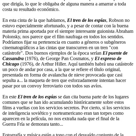
que dirigía, lo que le obligaba de alguna manera a amarrar a toda
costa su resultado económico.
En esta cinta de la que hablamos,
El tren de los espías
, Robson no
estuvo especialmente afortunado, y a pesar de contar con la buena
materia prima aportada por el siempre interesante guionista Abraham
Polonsky, nos parece que el film naufraga en todos los sentidos.
Podríamos fijar su pertenencia en cuanto a géneros o subgéneros
cinematográficos a las cintas que transcurren en un tren "con
catástrofe". Dos buenos ejemplos de la época serían
El puente de
Cassandra
(1976), de George Pan Cosmatos, y
El expreso de
Chicago
(1976), de Arthur Hiller. Aquí también habrá una catástrofe
un poco de andar por casa, a la que se refiere el título original,
presentada en forma de avalancha de nieve provocada que casi
sepulta a... la maqueta de tren que esforzadamente intentan hacer
pasar por un convoy ferroviario con todos sus avíos.
En este
El tren de los espías
se dan cita buena parte de los lugares
comunes que se han ido acumulando históricamente sobre estos
films a vueltas con los servicios secretos. Por cierto, si los servicios
de inteligencia soviético y norteamericano eran tan torpes como
aparecen en la película, no nos extraña nada que el final de la
Guerra Fría se demorara tanto...
Fotografía y música están a tono con el desvaído conjunto de la