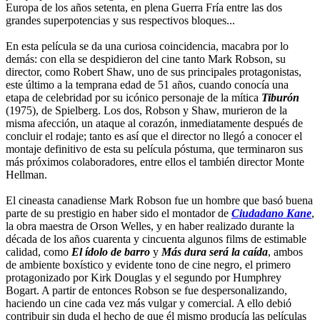
Europa de los años setenta, en plena Guerra Fría entre las dos
grandes superpotencias y sus respectivos bloques...
En esta película se da una curiosa coincidencia, macabra por lo
demás: con ella se despidieron del cine tanto Mark Robson, su
director, como Robert Shaw, uno de sus principales protagonistas,
este último a la temprana edad de 51 años, cuando conocía una
etapa de celebridad por su icónico personaje de la mítica
Tiburón
(1975), de Spielberg. Los dos, Robson y Shaw, murieron de la
misma afección, un ataque al corazón, inmediatamente después de
concluir el rodaje; tanto es así que el director no llegó a conocer el
montaje definitivo de esta su película póstuma, que terminaron sus
más próximos colaboradores, entre ellos el también director Monte
Hellman.
El cineasta canadiense Mark Robson fue un hombre que basó buena
parte de su prestigio en haber sido el montador de
Ciudadano Kane
,
la obra maestra de Orson Welles, y en haber realizado durante la
década de los años cuarenta y cincuenta algunos films de estimable
calidad, como
El ídolo de barro
y
Más dura será la caída
, ambos
de ambiente boxístico y evidente tono de cine negro, el primero
protagonizado por Kirk Douglas y el segundo por Humphrey
Bogart. A partir de entonces Robson se fue despersonalizando,
haciendo un cine cada vez más vulgar y comercial. A ello debió
contribuir sin duda el hecho de que él mismo producía las películas