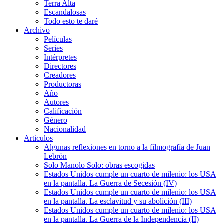
Terra Alta
Escandalosas
Todo esto te daré
Archivo
Películas
Series
Intérpretes
Directores
Creadores
Productoras
Año
Autores
Calificación
Género
Nacionalidad
Articulos
Algunas reflexiones en torno a la filmografía de Juan
Lebrón
Solo Manolo Solo: obras escogidas
Estados Unidos cumple un cuarto de milenio: los USA
en la pantalla. La Guerra de Secesión (IV)
Estados Unidos cumple un cuarto de milenio: los USA
en la pantalla. La esclavitud y su abolición (III)
Estados Unidos cumple un cuarto de milenio: los USA
en la pantalla. La Guerra de la Independencia (II)