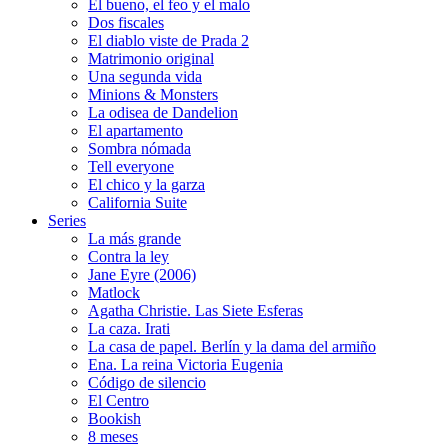
El bueno, el feo y el malo
Dos fiscales
El diablo viste de Prada 2
Matrimonio original
Una segunda vida
Minions & Monsters
La odisea de Dandelion
El apartamento
Sombra nómada
Tell everyone
El chico y la garza
California Suite
Series
La más grande
Contra la ley
Jane Eyre (2006)
Matlock
Agatha Christie. Las Siete Esferas
La caza. Irati
La casa de papel. Berlín y la dama del armiño
Ena. La reina Victoria Eugenia
Código de silencio
El Centro
Bookish
8 meses