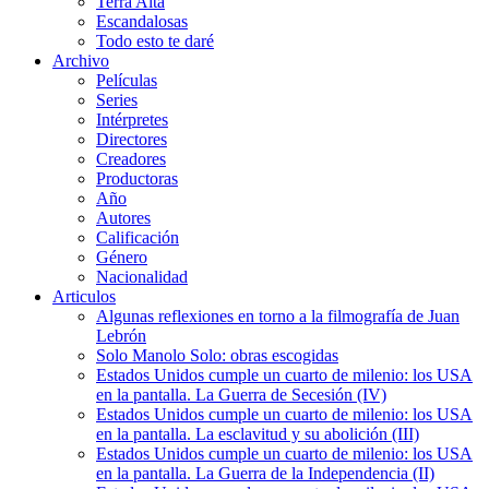
Terra Alta
Escandalosas
Todo esto te daré
Archivo
Películas
Series
Intérpretes
Directores
Creadores
Productoras
Año
Autores
Calificación
Género
Nacionalidad
Articulos
Algunas reflexiones en torno a la filmografía de Juan
Lebrón
Solo Manolo Solo: obras escogidas
Estados Unidos cumple un cuarto de milenio: los USA
en la pantalla. La Guerra de Secesión (IV)
Estados Unidos cumple un cuarto de milenio: los USA
en la pantalla. La esclavitud y su abolición (III)
Estados Unidos cumple un cuarto de milenio: los USA
en la pantalla. La Guerra de la Independencia (II)