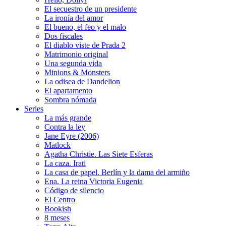
El secuestro de un presidente
La ironía del amor
El bueno, el feo y el malo
Dos fiscales
El diablo viste de Prada 2
Matrimonio original
Una segunda vida
Minions & Monsters
La odisea de Dandelion
El apartamento
Sombra nómada
Series
La más grande
Contra la ley
Jane Eyre (2006)
Matlock
Agatha Christie. Las Siete Esferas
La caza. Irati
La casa de papel. Berlín y la dama del armiño
Ena. La reina Victoria Eugenia
Código de silencio
El Centro
Bookish
8 meses