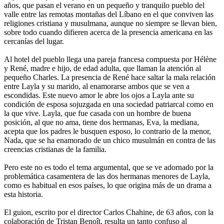
años, que pasan el verano en un pequeño y tranquilo pueblo del
valle entre las remotas montañas del Líbano en el que conviven las
religiones cristiana y musulmana, aunque no siempre se llevan bien,
sobre todo cuando difieren acerca de la presencia americana en las
cercanías del lugar.
Al hotel del pueblo llega una pareja francesa compuesta por Hélène
y René, madre e hijo, de edad adulta, que llaman la atención al
pequeño Charles. La presencia de René hace saltar la mala relación
entre Layla y su marido, al enamorarse ambos que se ven a
escondidas. Este nuevo amor le abre los ojos a Layla ante su
condición de esposa sojuzgada en una sociedad patriarcal como en
la que vive. Layla, que fue casada con un hombre de buena
posición, al que no ama, tiene dos hermanas, Eva, la mediana,
acepta que los padres le busquen esposo, lo contrario de la menor,
Nada, que se ha enamorado de un chico musulmán en contra de las
creencias cristianas de la familia.
Pero este no es todo el tema argumental, que se ve adornado por la
problemática casamentera de las dos hermanas menores de Layla,
como es habitual en esos países, lo que origina más de un drama a
esta historia.
El guion, escrito por el director Carlos Chahine, de 63 años, con la
colaboración de Tristan Benoît, resulta un tanto confuso al