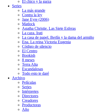
El chico y la garza
Series
La más grande
Contra la ley
Jane Eyre (2006)
Matlock
Agatha Christie. Las Siete Esferas
La caza. Irati
La casa de papel. Berlín y la dama del armiño
Ena. La reina Victoria Eugenia
Código de silencio
El Centro
Bookish
8 meses
Terra Alta
Escandalosas
Todo esto te daré
Archivo
Películas
Series
Intérpretes
Directores
Creadores
Productoras
Año