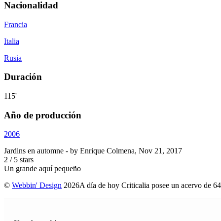
Nacionalidad
Francia
Italia
Rusia
Duración
115'
Año de producción
2006
Jardins en automne
- by
Enrique Colmena
,
Nov 21, 2017
2
/
5
stars
Un grande aquí pequeño
©
Webbin' Design
2026
A día de hoy Criticalia posee un acervo de 64