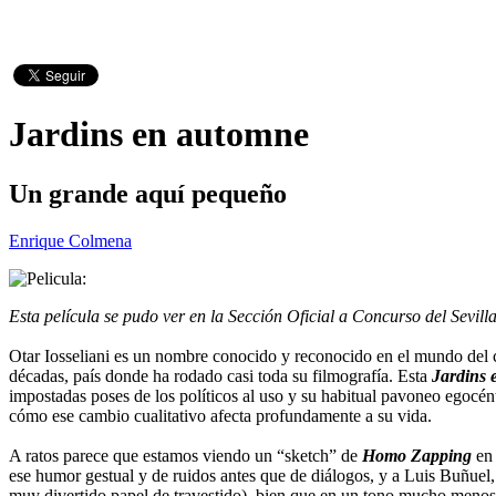
Jardins en automne
Un grande aquí pequeño
Enrique Colmena
Esta película se pudo ver en la Sección Oficial a Concurso del Sevil
Otar Iosseliani es un nombre conocido y reconocido en el mundo del ci
décadas, país donde ha rodado casi toda su filmografía. Esta
Jardins 
impostadas poses de los políticos al uso y su habitual pavoneo egocént
cómo ese cambio cualitativo afecta profundamente a su vida.
A ratos parece que estamos viendo un “sketch” de
Homo Zapping
en 
ese humor gestual y de ruidos antes que de diálogos, y a Luis Buñuel,
muy divertido papel de travestido), bien que en un tono mucho menos cr