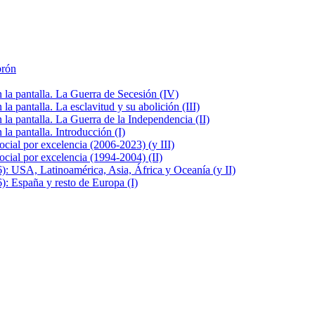
brón
la pantalla. La Guerra de Secesión (IV)
 pantalla. La esclavitud y su abolición (III)
la pantalla. La Guerra de la Independencia (II)
a pantalla. Introducción (I)
cial por excelencia (2006-2023) (y III)
cial por excelencia (1994-2004) (II)
: USA, Latinoamérica, Asia, África y Oceanía (y II)
: España y resto de Europa (I)