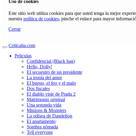
Uso de cookies
Este sitio web utiliza cookies para que usted tenga la mejor exper
nuestra
política de cookies
, pinche el enlace para mayor informaci
Cerrar
Criticalia.com
Peliculas
Confidencial (Black bag)
Hello, Dolly!
El secuestro de un presidente
La ironía del amor
El bueno, el feo y el malo
Dos fiscales
El diablo viste de Prada 2
Matrimonio original
Una segunda vida
Minions & Monsters
La odisea de Dandelion
El apartamento
Sombra nómada
Tell everyone