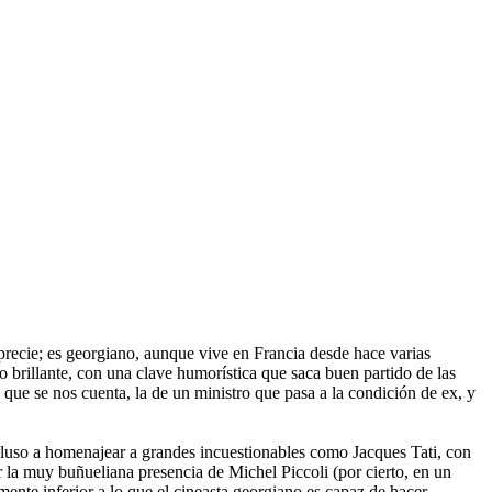
precie; es georgiano, aunque vive en Francia desde hace varias
 brillante, con una clave humorística que saca buen partido de las
 que se nos cuenta, la de un ministro que pasa a la condición de ex, y
ncluso a homenajear a grandes incuestionables como Jacques Tati, con
 la muy buñueliana presencia de Michel Piccoli (por cierto, en un
ente inferior a lo que el cineasta georgiano es capaz de hacer.