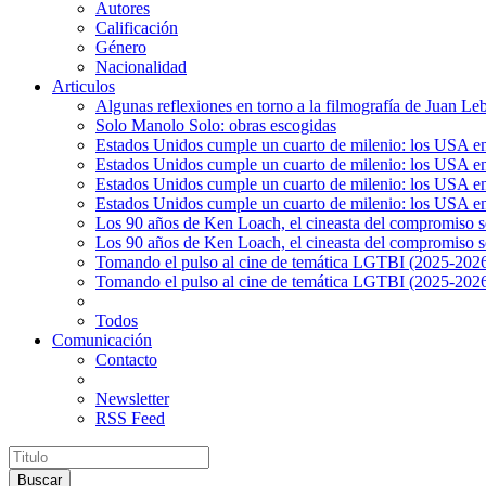
Autores
Calificación
Género
Nacionalidad
Articulos
Algunas reflexiones en torno a la filmografía de Juan Le
Solo Manolo Solo: obras escogidas
Estados Unidos cumple un cuarto de milenio: los USA en 
Estados Unidos cumple un cuarto de milenio: los USA en la
Estados Unidos cumple un cuarto de milenio: los USA en 
Estados Unidos cumple un cuarto de milenio: los USA en l
Los 90 años de Ken Loach, el cineasta del compromiso so
Los 90 años de Ken Loach, el cineasta del compromiso so
Tomando el pulso al cine de temática LGTBI (2025-2026)
Tomando el pulso al cine de temática LGTBI (2025-2026)
Todos
Comunicación
Contacto
Newsletter
RSS Feed
Buscar