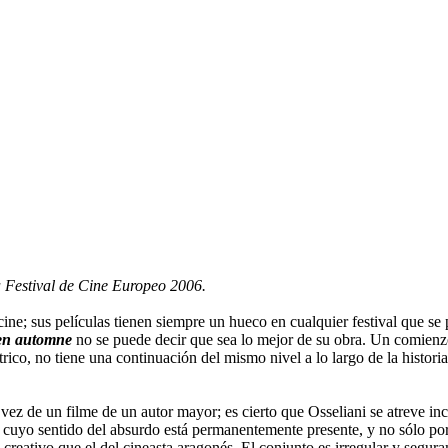
la Festival de Cine Europeo 2006.
ne; sus películas tienen siempre un hueco en cualquier festival que se 
en automne
no se puede decir que sea lo mejor de su obra. Un comienzo
rico, no tiene una continuación del mismo nivel a lo largo de la historia
vez de un filme de un autor mayor; es cierto que Osseliani se atreve i
 cuyo sentido del absurdo está permanentemente presente, y no sólo por
eativo que el del cineasta aragonés. El conjunto es irregular y seguram