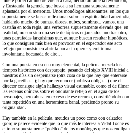
muere por el camino de vuelta a casa, herido durante la revolución,
y Eustaquia, la gemela que busca a su hermana supuestamente
aplastada por el meteorito. Unos monólogos altisonantes, en los que
supuestamente se busca reflexionar sobre la espiritualidad amerindia,
hablando mucho de pumas, dioses, nubes, sombras... vamos, una
castaña en toda regla, una verborrea supuestamente elevada que, en
realidad, no son sino una serie de tópicos enjaretados uno tras otro,
unas parrafadas larguísimas que, aunque buscan resultar hipnóticas,
lo que consiguen más bien es provocar en el espectador ese acto
reflejo que consiste en abrir la boca sin querer y emitir una
involuntaria bocanada de aire…
Con una puesta en escena muy elemental, la película mezcla los
tiempos históricos con desparpajo, pasando del siglo XVIII inicial a
nuestros días sin despeinarse (otra cosa de la que hay que enterarse
por la gacetilla…); hay que reconocer (nobleza obliga…) que el
director consigue algún hallazgo visual estimable, como el de filmar
las escenas oníricas sobre el ondulante reflejo en el agua de los
personajes, pero abusa en exceso de ese recurso, convirtiéndolo con
tanta repetición en una herramienta banal, perdiendo pronto su
originalidad.
Hay también en la película, metidos un poco como con calzador
(porque parece evidente que lo que más le interesa a Vidal Toche es
el tono supuestamente “poético” de los monólogos que nos endilgan