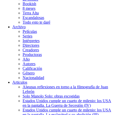
Bookish
8 meses
Terra Alta
Escandalosas
Todo esto te daré
Archivo
Películas
Series
Intérpretes
Directores
Creadores
Productoras
Año
Autores
Calificación
Género
Nacionalidad
Articulos
Algunas reflexiones en torno a la filmografía de Juan
Lebrón
Solo Manolo Solo: obras escogidas
Estados Unidos cumple un cuarto de milenio: los USA
en la pantalla. La Guerra de Secesión (IV)
Estados Unidos cumple un cuarto de milenio: los USA
en la pantalla. La esclavitud y su abolición (III)