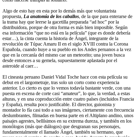
Algo de esto hay en esta por lo demás más que voluntarista
propuesta,
La anatomía de los caballos
, de la que para enterarse de
la trama hay que leerse la gacetilla preparada “ad hoc” por la
distribuidora, porque de otra forma es más bien imposible. Según
esa información “que no está en la película” (que es donde debería
estar…), la cinta cuenta la historia de Ángel, integrante de la
revolución de Túpac Amaru II en el siglo XVIII contra la Corona
Española, cuando huye a su pueblo en los Andes peruanos a la vez
que en la cercanía del mismo cae un meteorito; una joven busca
desde entonces a su gemela, supuestamente aplastada por el
asteroide al caer…
El cineasta peruano Daniel Vidal Toche hace con esta película su
debut en el largometraje, tras solo un corto como experiencia
anterior. Lo cierto es que lo vemos todavía bastante verde, con una
puesta en escena de corte casi “amateur”, lo que, la verdad, a estas
alturas, y en una coproducción entre cuatro países (incluidos Francia
y España), resulta poco justificable. El director, guionista y
montador lo fía casi todo a sus imágenes, ciertamente con frecuencia
deslumbrantes, filmadas en buena parte en el Altiplano andino, unos
paisajes agrestes, bellísimos en su extrema dureza, y también en los
monólogos (más que diálogos) que desgranan sus personajes,
fundamentalmente el llamado Ángel, también su hermano, que