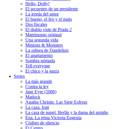
Hello, Dolly!
El secuestro de un presidente
La ironía del amor
El bueno, el feo y el malo
Dos fiscales
El diablo viste de Prada 2
Matrimonio original
Una segunda vida
Minions & Monsters
La odisea de Dandelion
El apartamento
Sombra nómada
Tell everyone
El chico y la garza
Series
La más grande
Contra la ley
Jane Eyre (2006)
Matlock
Agatha Christie. Las Siete Esferas
La caza. Irati
La casa de papel. Berlín y la dama del armiño
Ena. La reina Victoria Eugenia
Código de silencio
El Centro