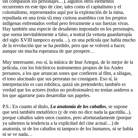
sin compasión los personajes…), algunos otros elementos
recurrentes en este tipo de cine, tales como el capitalismo y el
colonialismo, representados aquí por la explotación de la mina,
repudiada en una (esta sí) muy curiosa asamblea con los propios
indígenas enfrentados verbal pero ferozmente a sus fuerzas vivas.
Hay también una especie de desaliento impostado en los personajes,
que suena inevitablemente a falso, a teatral (la vetusta guardarropía
del siglo XVIII tampoco ayuda…), en una película que habla mucho
de la revolución que se ha perdido, pero que se volverá a hacer,
aunque sin mucha esperanza de que prospere…
Muy interesante, eso sí, la música de Inur Artegui, de lo mejor de la
película, con los folclóricos instrumentos propios de los Andes
peruanos, a los que arrancan sones que confieren al film, a ráfagas,
el tono alucinado que sus peroratas no consiguen. Eso sí, la
interpretación es casi robótica, quizá sin pretenderlo; también es
verdad que los actores (todos no profesionales) no tenían asideros a
los que agarrarse para desarrollar sus papeles.
P.S.: En cuanto al título,
La anatomía de los caballos
, se supone
que será también metafórico (y de esto no dice nada la gacetilla...),
porque caballos salen unos cuantos, pero afortunadamente (porque
ya sabemos la tendencia a la explicitud del cine actual…) de
anatomía, ni de los caballos ni tampoco de los humanos, ni se habla
ni se ve nada…