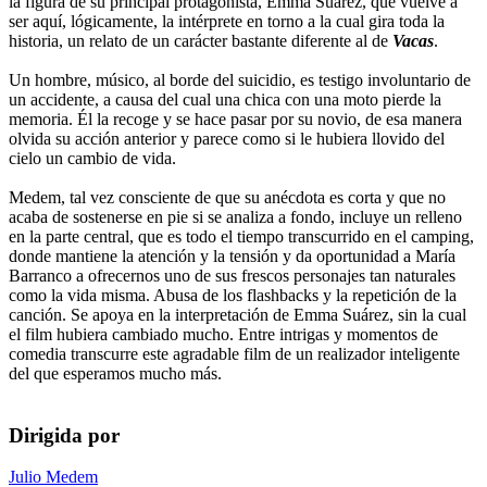
la figura de su principal protagonista, Emma Suárez, que vuelve a
ser aquí, lógicamente, la intérprete en torno a la cual gira toda la
historia, un relato de un carácter bastante diferente al de
Vacas
.
Un hombre, músico, al borde del suicidio, es testigo involuntario de
un accidente, a causa del cual una chica con una moto pierde la
memoria. Él la recoge y se hace pasar por su novio, de esa manera
olvida su acción anterior y parece como si le hubiera llovido del
cielo un cambio de vida.
Medem, tal vez consciente de que su anécdota es corta y que no
acaba de sostenerse en pie si se analiza a fondo, incluye un relleno
en la parte central, que es todo el tiempo transcurrido en el camping,
donde mantiene la atención y la tensión y da oportunidad a María
Barranco a ofrecernos uno de sus frescos personajes tan naturales
como la vida misma. Abusa de los flashbacks y la repetición de la
canción. Se apoya en la interpretación de Emma Suárez, sin la cual
el film hubiera cambiado mucho. Entre intrigas y momentos de
comedia transcurre este agradable film de un realizador inteligente
del que esperamos mucho más.
Dirigida por
Julio Medem