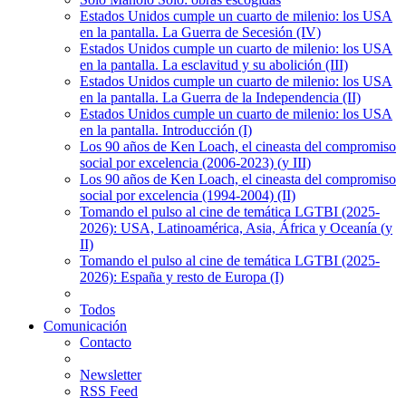
Estados Unidos cumple un cuarto de milenio: los USA
en la pantalla. La Guerra de Secesión (IV)
Estados Unidos cumple un cuarto de milenio: los USA
en la pantalla. La esclavitud y su abolición (III)
Estados Unidos cumple un cuarto de milenio: los USA
en la pantalla. La Guerra de la Independencia (II)
Estados Unidos cumple un cuarto de milenio: los USA
en la pantalla. Introducción (I)
Los 90 años de Ken Loach, el cineasta del compromiso
social por excelencia (2006-2023) (y III)
Los 90 años de Ken Loach, el cineasta del compromiso
social por excelencia (1994-2004) (II)
Tomando el pulso al cine de temática LGTBI (2025-
2026): USA, Latinoamérica, Asia, África y Oceanía (y
II)
Tomando el pulso al cine de temática LGTBI (2025-
2026): España y resto de Europa (I)
Todos
Comunicación
Contacto
Newsletter
RSS Feed