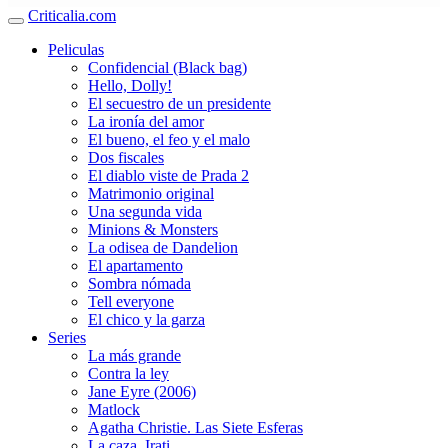
Criticalia.com
Peliculas
Confidencial (Black bag)
Hello, Dolly!
El secuestro de un presidente
La ironía del amor
El bueno, el feo y el malo
Dos fiscales
El diablo viste de Prada 2
Matrimonio original
Una segunda vida
Minions & Monsters
La odisea de Dandelion
El apartamento
Sombra nómada
Tell everyone
El chico y la garza
Series
La más grande
Contra la ley
Jane Eyre (2006)
Matlock
Agatha Christie. Las Siete Esferas
La caza. Irati