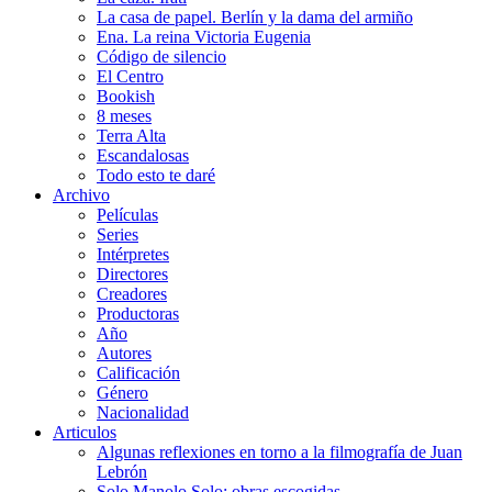
La casa de papel. Berlín y la dama del armiño
Ena. La reina Victoria Eugenia
Código de silencio
El Centro
Bookish
8 meses
Terra Alta
Escandalosas
Todo esto te daré
Archivo
Películas
Series
Intérpretes
Directores
Creadores
Productoras
Año
Autores
Calificación
Género
Nacionalidad
Articulos
Algunas reflexiones en torno a la filmografía de Juan
Lebrón
Solo Manolo Solo: obras escogidas