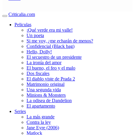
Criticalia.com
Peliculas
¡Qué verde era mi valle!
Un poeta
Si me voy, ¿me echarán de menos?
Confidencial (Black bag)
Hello, Dolly!
El secuestro de un presidente
La ironía del amor
El bueno, el feo y el malo
Dos fiscales
El diablo viste de Prada 2
Matrimonio original
Una segunda vida
Minions & Monsters
La odisea de Dandelion
El apartamento
Series
La más grande
Contra la ley
Jane Eyre (2006)
Matlock