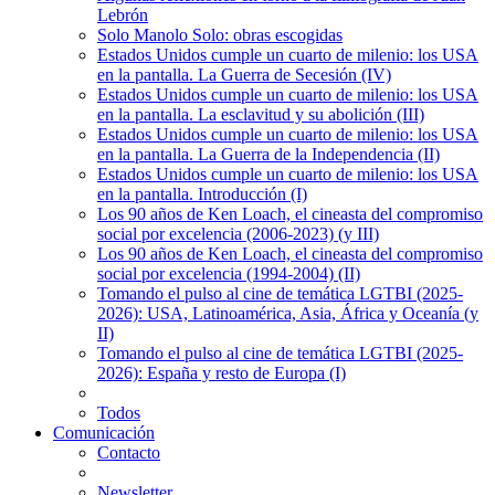
Lebrón
Solo Manolo Solo: obras escogidas
Estados Unidos cumple un cuarto de milenio: los USA
en la pantalla. La Guerra de Secesión (IV)
Estados Unidos cumple un cuarto de milenio: los USA
en la pantalla. La esclavitud y su abolición (III)
Estados Unidos cumple un cuarto de milenio: los USA
en la pantalla. La Guerra de la Independencia (II)
Estados Unidos cumple un cuarto de milenio: los USA
en la pantalla. Introducción (I)
Los 90 años de Ken Loach, el cineasta del compromiso
social por excelencia (2006-2023) (y III)
Los 90 años de Ken Loach, el cineasta del compromiso
social por excelencia (1994-2004) (II)
Tomando el pulso al cine de temática LGTBI (2025-
2026): USA, Latinoamérica, Asia, África y Oceanía (y
II)
Tomando el pulso al cine de temática LGTBI (2025-
2026): España y resto de Europa (I)
Todos
Comunicación
Contacto
Newsletter