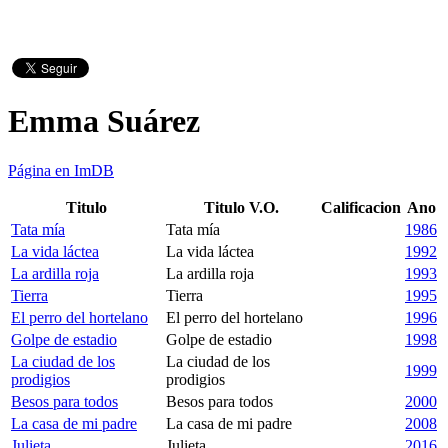
Emma Suárez
Página en ImDB
Titulo
Titulo V.O.
Calificacion
Ano
Tata mía
Tata mía
1986
La vida láctea
La vida láctea
1992
La ardilla roja
La ardilla roja
1993
Tierra
Tierra
1995
El perro del hortelano
El perro del hortelano
1996
Golpe de estadio
Golpe de estadio
1998
La ciudad de los
La ciudad de los
1999
prodigios
prodigios
Besos para todos
Besos para todos
2000
La casa de mi padre
La casa de mi padre
2008
Julieta
Julieta
2016