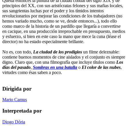
Queda entonces la pintura de la ciudad condal del siglo XIX y de
principios del XX, con sus aristócratas felones y sus mafias locales,
sus sangrientas luchas por el poder y los tímidos intentos
revolucionarios por mejorar las condiciones de los trabajadores (no
hemos variado mucho, como se ve, desde entonces...), todo ello
como marco de la historia de un pardillo que llegaría a convertirse
en cacique, en una producción irreprochable en presupuesto, medios
y esfuerzo, si bien en este caso la mano que mece la cuna (léase el
director) no ha estado especialmente brillante.
No es, con todo,
La ciudad de los prodigios
un filme deleznable:
contiene buenos momentos de cine aislados y el conjunto es siempre
digno. Claro que, con una filmografía que incluye títulos como
Los
días del pasado
,
Sombras en una batalla
o
El color de las nubes
,
virtudes como ésas saben a poco.
Dirigida por
Mario Camus
Interpretada por
Diogo Dória