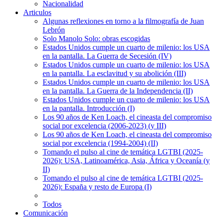
Nacionalidad
Articulos
Algunas reflexiones en torno a la filmografía de Juan
Lebrón
Solo Manolo Solo: obras escogidas
Estados Unidos cumple un cuarto de milenio: los USA
en la pantalla. La Guerra de Secesión (IV)
Estados Unidos cumple un cuarto de milenio: los USA
en la pantalla. La esclavitud y su abolición (III)
Estados Unidos cumple un cuarto de milenio: los USA
en la pantalla. La Guerra de la Independencia (II)
Estados Unidos cumple un cuarto de milenio: los USA
en la pantalla. Introducción (I)
Los 90 años de Ken Loach, el cineasta del compromiso
social por excelencia (2006-2023) (y III)
Los 90 años de Ken Loach, el cineasta del compromiso
social por excelencia (1994-2004) (II)
Tomando el pulso al cine de temática LGTBI (2025-
2026): USA, Latinoamérica, Asia, África y Oceanía (y
II)
Tomando el pulso al cine de temática LGTBI (2025-
2026): España y resto de Europa (I)
Todos
Comunicación