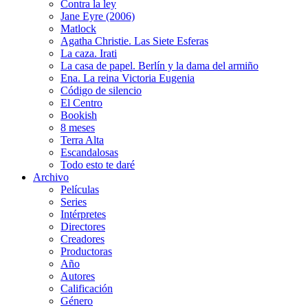
Contra la ley
Jane Eyre (2006)
Matlock
Agatha Christie. Las Siete Esferas
La caza. Irati
La casa de papel. Berlín y la dama del armiño
Ena. La reina Victoria Eugenia
Código de silencio
El Centro
Bookish
8 meses
Terra Alta
Escandalosas
Todo esto te daré
Archivo
Películas
Series
Intérpretes
Directores
Creadores
Productoras
Año
Autores
Calificación
Género