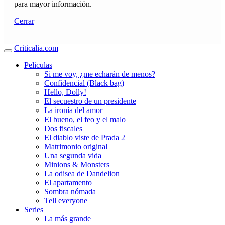
para mayor información.
Cerrar
Criticalia.com
Peliculas
Si me voy, ¿me echarán de menos?
Confidencial (Black bag)
Hello, Dolly!
El secuestro de un presidente
La ironía del amor
El bueno, el feo y el malo
Dos fiscales
El diablo viste de Prada 2
Matrimonio original
Una segunda vida
Minions & Monsters
La odisea de Dandelion
El apartamento
Sombra nómada
Tell everyone
Series
La más grande