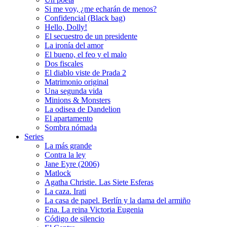
Si me voy, ¿me echarán de menos?
Confidencial (Black bag)
Hello, Dolly!
El secuestro de un presidente
La ironía del amor
El bueno, el feo y el malo
Dos fiscales
El diablo viste de Prada 2
Matrimonio original
Una segunda vida
Minions & Monsters
La odisea de Dandelion
El apartamento
Sombra nómada
Series
La más grande
Contra la ley
Jane Eyre (2006)
Matlock
Agatha Christie. Las Siete Esferas
La caza. Irati
La casa de papel. Berlín y la dama del armiño
Ena. La reina Victoria Eugenia
Código de silencio