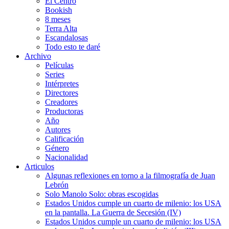
El Centro
Bookish
8 meses
Terra Alta
Escandalosas
Todo esto te daré
Archivo
Películas
Series
Intérpretes
Directores
Creadores
Productoras
Año
Autores
Calificación
Género
Nacionalidad
Articulos
Algunas reflexiones en torno a la filmografía de Juan
Lebrón
Solo Manolo Solo: obras escogidas
Estados Unidos cumple un cuarto de milenio: los USA
en la pantalla. La Guerra de Secesión (IV)
Estados Unidos cumple un cuarto de milenio: los USA