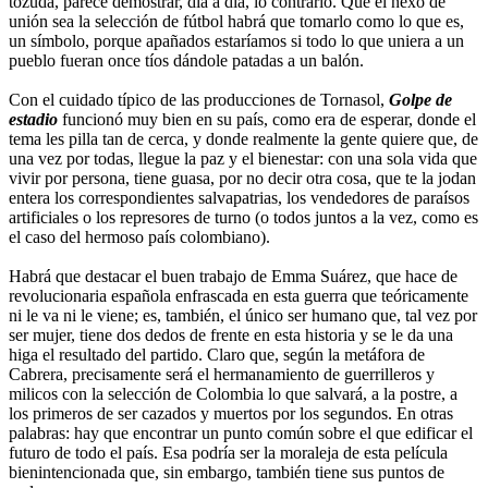
tozuda, parece demostrar, día a día, lo contrario. Que el nexo de
unión sea la selección de fútbol habrá que tomarlo como lo que es,
un símbolo, porque apañados estaríamos si todo lo que uniera a un
pueblo fueran once tíos dándole patadas a un balón.
Con el cuidado típico de las producciones de Tornasol,
Golpe de
estadio
funcionó muy bien en su país, como era de esperar, donde el
tema les pilla tan de cerca, y donde realmente la gente quiere que, de
una vez por todas, llegue la paz y el bienestar: con una sola vida que
vivir por persona, tiene guasa, por no decir otra cosa, que te la jodan
entera los correspondientes salvapatrias, los vendedores de paraísos
artificiales o los represores de turno (o todos juntos a la vez, como es
el caso del hermoso país colombiano).
Habrá que destacar el buen trabajo de Emma Suárez, que hace de
revolucionaria española enfrascada en esta guerra que teóricamente
ni le va ni le viene; es, también, el único ser humano que, tal vez por
ser mujer, tiene dos dedos de frente en esta historia y se le da una
higa el resultado del partido. Claro que, según la metáfora de
Cabrera, precisamente será el hermanamiento de guerrilleros y
milicos con la selección de Colombia lo que salvará, a la postre, a
los primeros de ser cazados y muertos por los segundos. En otras
palabras: hay que encontrar un punto común sobre el que edificar el
futuro de todo el país. Esa podría ser la moraleja de esta película
bienintencionada que, sin embargo, también tiene sus puntos de