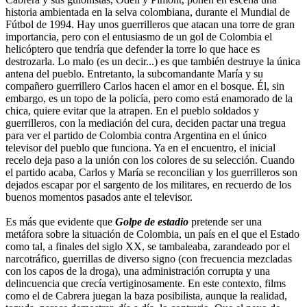
historia ambientada en la selva colombiana, durante el Mundial de
Fútbol de 1994. Hay unos guerrilleros que atacan una torre de gran
importancia, pero con el entusiasmo de un gol de Colombia el
helicóptero que tendría que defender la torre lo que hace es
destrozarla. Lo malo (es un decir...) es que también destruye la única
antena del pueblo. Entretanto, la subcomandante María y su
compañero guerrillero Carlos hacen el amor en el bosque. Él, sin
embargo, es un topo de la policía, pero como está enamorado de la
chica, quiere evitar que la atrapen. En el pueblo soldados y
guerrilleros, con la mediación del cura, deciden pactar una tregua
para ver el partido de Colombia contra Argentina en el único
televisor del pueblo que funciona. Ya en el encuentro, el inicial
recelo deja paso a la unión con los colores de su selección. Cuando
el partido acaba, Carlos y María se reconcilian y los guerrilleros son
dejados escapar por el sargento de los militares, en recuerdo de los
buenos momentos pasados ante el televisor.
Es más que evidente que
Golpe de estadio
pretende ser una
metáfora sobre la situación de Colombia, un país en el que el Estado
como tal, a finales del siglo XX, se tambaleaba, zarandeado por el
narcotráfico, guerrillas de diverso signo (con frecuencia mezcladas
con los capos de la droga), una administración corrupta y una
delincuencia que crecía vertiginosamente. En este contexto, films
como el de Cabrera juegan la baza posibilista, aunque la realidad,