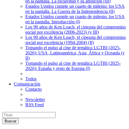
en la pantalla. La esclavitud y su abolición (III)
Estados Unidos cumple un cuarto de milenio: los USA
en la pantalla. La Guerra de la Independencia (II)
Estados Unidos cumple un cuarto de milenio: los USA
en la pantalla. Introducción (I)
Los 90 años de Ken Loach, el cineasta del compromiso
social por excelencia (2006-2023) (y III)
Los 90 años de Ken Loach, el cineasta del compromiso
social por excelencia (1994-2004) (II)
Tomando el pulso al cine de temática LGTBI (2025-
2026): USA, Latinoamérica, Asia, África y Oceanía (y
II)
Tomando el pulso al cine de temática LGTBI (2025-
2026): España y resto de Europa (I)
Todos
Comunicación
Contacto
Newsletter
RSS Feed
Buscar