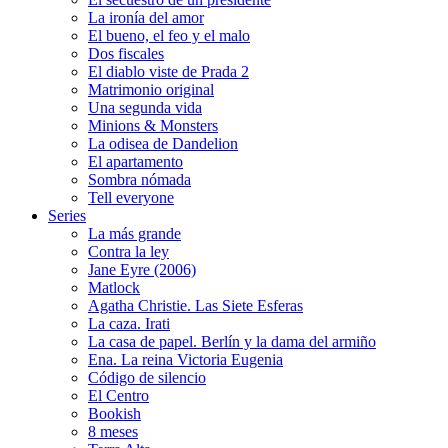
La ironía del amor
El bueno, el feo y el malo
Dos fiscales
El diablo viste de Prada 2
Matrimonio original
Una segunda vida
Minions & Monsters
La odisea de Dandelion
El apartamento
Sombra nómada
Tell everyone
Series
La más grande
Contra la ley
Jane Eyre (2006)
Matlock
Agatha Christie. Las Siete Esferas
La caza. Irati
La casa de papel. Berlín y la dama del armiño
Ena. La reina Victoria Eugenia
Código de silencio
El Centro
Bookish
8 meses