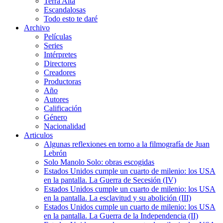
Terra Alta
Escandalosas
Todo esto te daré
Archivo
Películas
Series
Intérpretes
Directores
Creadores
Productoras
Año
Autores
Calificación
Género
Nacionalidad
Articulos
Algunas reflexiones en torno a la filmografía de Juan
Lebrón
Solo Manolo Solo: obras escogidas
Estados Unidos cumple un cuarto de milenio: los USA
en la pantalla. La Guerra de Secesión (IV)
Estados Unidos cumple un cuarto de milenio: los USA
en la pantalla. La esclavitud y su abolición (III)
Estados Unidos cumple un cuarto de milenio: los USA
en la pantalla. La Guerra de la Independencia (II)