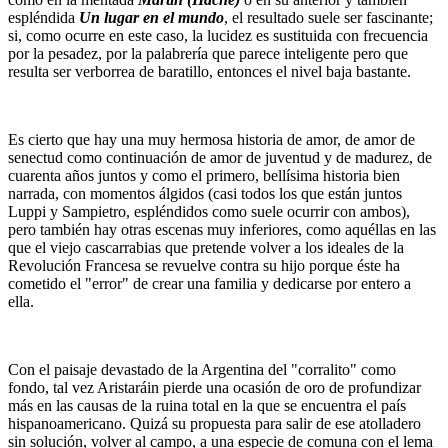
espléndida
Un lugar en el mundo
, el resultado suele ser fascinante;
si, como ocurre en este caso, la lucidez es sustituida con frecuencia
por la pesadez, por la palabrería que parece inteligente pero que
resulta ser verborrea de baratillo, entonces el nivel baja bastante.
Es cierto que hay una muy hermosa historia de amor, de amor de
senectud como continuación de amor de juventud y de madurez, de
cuarenta años juntos y como el primero, bellísima historia bien
narrada, con momentos álgidos (casi todos los que están juntos
Luppi y Sampietro, espléndidos como suele ocurrir con ambos),
pero también hay otras escenas muy inferiores, como aquéllas en las
que el viejo cascarrabias que pretende volver a los ideales de la
Revolución Francesa se revuelve contra su hijo porque éste ha
cometido el "error" de crear una familia y dedicarse por entero a
ella.
Con el paisaje devastado de la Argentina del "corralito" como
fondo, tal vez Aristaráin pierde una ocasión de oro de profundizar
más en las causas de la ruina total en la que se encuentra el país
hispanoamericano. Quizá su propuesta para salir de ese atolladero
sin solución, volver al campo, a una especie de comuna con el lema