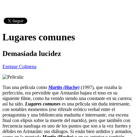
Lugares comunes
Demasiada lucidez
Enrique Colmena
Tras una película como
Martin (Hache)
(1997), que rozaba la
perfección, era previsible que Aristaráin bajara el tono en su
siguiente filme, como ha venido siendo una constante en su carrera;
así ha sido.
Lugares comunes
es una película sin duda interesante,
con notables momentos (ese rifirrafe erótico verbal entre el
protagonista y una bibliotecaria madurita e interesante, esa escena
final con elipsis sobre la muerte del marido), pero que también con
frecuencia naufraga en uno de los puntos que son a la vez fuertes y
débiles en Aristaráin: sus diálogos. Si están bien urdidos y armados,
como en la mentada
Martín (Hache)
o en su anterior y también