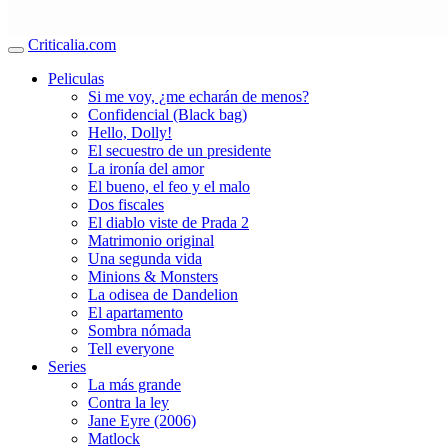
Criticalia.com
Peliculas
Si me voy, ¿me echarán de menos?
Confidencial (Black bag)
Hello, Dolly!
El secuestro de un presidente
La ironía del amor
El bueno, el feo y el malo
Dos fiscales
El diablo viste de Prada 2
Matrimonio original
Una segunda vida
Minions & Monsters
La odisea de Dandelion
El apartamento
Sombra nómada
Tell everyone
Series
La más grande
Contra la ley
Jane Eyre (2006)
Matlock