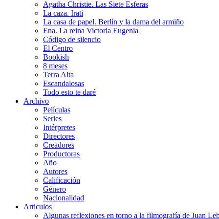
Agatha Christie. Las Siete Esferas
La caza. Irati
La casa de papel. Berlín y la dama del armiño
Ena. La reina Victoria Eugenia
Código de silencio
El Centro
Bookish
8 meses
Terra Alta
Escandalosas
Todo esto te daré
Archivo
Películas
Series
Intérpretes
Directores
Creadores
Productoras
Año
Autores
Calificación
Género
Nacionalidad
Articulos
Algunas reflexiones en torno a la filmografía de Juan Le