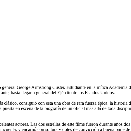
oso general George Armstrong Custer. Estudiante en la mítica Academia d
ante, hasta llegar a general del Ejército de los Estados Unidos.
clásico, consiguió con esta una obra de rara fuerza épica, la historia d
puesta en escena de la biografía de un oficial más allá de toda discipl
celentes actores. Las dos estrellas de este filme fueron durante años d
a y cincuenta, y encarnó con soltura y dotes de convicción a buena parte