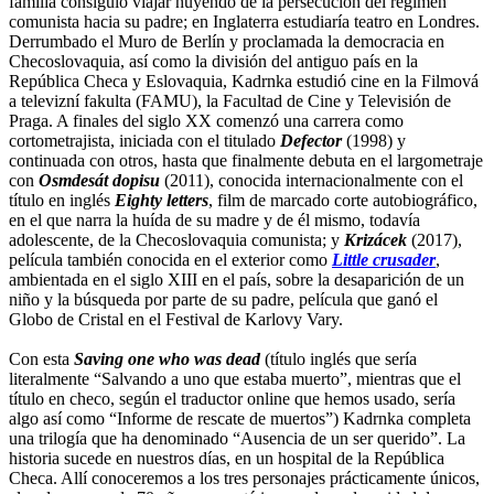
familia consiguió viajar huyendo de la persecución del régimen
comunista hacia su padre; en Inglaterra estudiaría teatro en Londres.
Derrumbado el Muro de Berlín y proclamada la democracia en
Checoslovaquia, así como la división del antiguo país en la
República Checa y Eslovaquia, Kadrnka estudió cine en la Filmová
a televizní fakulta (FAMU), la Facultad de Cine y Televisión de
Praga. A finales del siglo XX comenzó una carrera como
cortometrajista, iniciada con el titulado
Defector
(1998) y
continuada con otros, hasta que finalmente debuta en el largometraje
con
Osmdesát dopisu
(2011), conocida internacionalmente con el
título en inglés
Eighty letters
, film de marcado corte autobiográfico,
en el que narra la huída de su madre y de él mismo, todavía
adolescente, de la Checoslovaquia comunista; y
Krizácek
(2017),
película también conocida en el exterior como
Little crusader
,
ambientada en el siglo XIII en el país, sobre la desaparición de un
niño y la búsqueda por parte de su padre, película que ganó el
Globo de Cristal en el Festival de Karlovy Vary.
Con esta
Saving one who was dead
(título inglés que sería
literalmente “Salvando a uno que estaba muerto”, mientras que el
título en checo, según el traductor online que hemos usado, sería
algo así como “Informe de rescate de muertos”) Kadrnka completa
una trilogía que ha denominado “Ausencia de un ser querido”. La
historia sucede en nuestros días, en un hospital de la República
Checa. Allí conoceremos a los tres personajes prácticamente únicos,