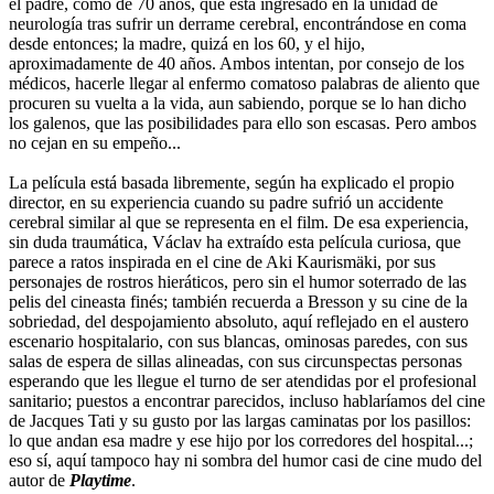
el padre, como de 70 años, que está ingresado en la unidad de
neurología tras sufrir un derrame cerebral, encontrándose en coma
desde entonces; la madre, quizá en los 60, y el hijo,
aproximadamente de 40 años. Ambos intentan, por consejo de los
médicos, hacerle llegar al enfermo comatoso palabras de aliento que
procuren su vuelta a la vida, aun sabiendo, porque se lo han dicho
los galenos, que las posibilidades para ello son escasas. Pero ambos
no cejan en su empeño...
La película está basada libremente, según ha explicado el propio
director, en su experiencia cuando su padre sufrió un accidente
cerebral similar al que se representa en el film. De esa experiencia,
sin duda traumática, Václav ha extraído esta película curiosa, que
parece a ratos inspirada en el cine de Aki Kaurismäki, por sus
personajes de rostros hieráticos, pero sin el humor soterrado de las
pelis del cineasta finés; también recuerda a Bresson y su cine de la
sobriedad, del despojamiento absoluto, aquí reflejado en el austero
escenario hospitalario, con sus blancas, ominosas paredes, con sus
salas de espera de sillas alineadas, con sus circunspectas personas
esperando que les llegue el turno de ser atendidas por el profesional
sanitario; puestos a encontrar parecidos, incluso hablaríamos del cine
de Jacques Tati y su gusto por las largas caminatas por los pasillos:
lo que andan esa madre y ese hijo por los corredores del hospital...;
eso sí, aquí tampoco hay ni sombra del humor casi de cine mudo del
autor de
Playtime
.