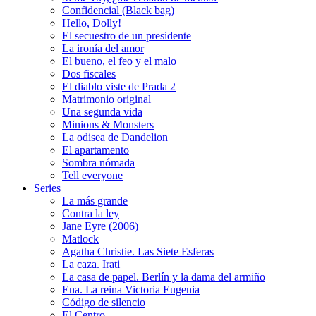
Confidencial (Black bag)
Hello, Dolly!
El secuestro de un presidente
La ironía del amor
El bueno, el feo y el malo
Dos fiscales
El diablo viste de Prada 2
Matrimonio original
Una segunda vida
Minions & Monsters
La odisea de Dandelion
El apartamento
Sombra nómada
Tell everyone
Series
La más grande
Contra la ley
Jane Eyre (2006)
Matlock
Agatha Christie. Las Siete Esferas
La caza. Irati
La casa de papel. Berlín y la dama del armiño
Ena. La reina Victoria Eugenia
Código de silencio
El Centro