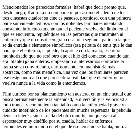
Mencionados los parecidos formales, habrá que decir pronto que,
desde luego, Kadrnka no comparte ni por asomo el talento de los
tres cineastas citados: su cine es pastoso, premioso, con una primera
parte sumamente tediosa, con los dolientes familiares intentando
constante, infructuosamente que el paciente vuelva del limbo en el
que se encuentra, repitiéndose en las peroratas que transmiten al
enfermo y que no nos dicen gran cosa; una segunda parte en la que
se da entrada a elementos simbólicos (esa pelotita de tenis que le dan
para que el enfermo, si puede, la apriete con la mano; ese niño
monitorizado que no será otro que el hijo del comatoso cuando aún
era infante) gana enteros, empezando a interesarnos conforme la
trama se va convirtiendo, curiosamente, en una historia más
abstracta, como más metafísica, una vez que los familiares parecen
irse resignando a la que parece dura realidad, que el enfermo no
vuelva nunca a la vida como la entendemos.
Film curioso por su planteamiento tan austero, en un cine actual que
busca permanentemente la amenidad, la diversión y la velocidad a
todo trance, y con un tema tan tabú como la enfermedad grave y el
cuidado indefinido de los pacientes sin mucha esperanza, la película
tiene su interés, sin ser nada del otro mundo, aunque gana al
espectador muy cinéfilo por su osadía, hablar de enfermos
terminales en un mundo en el que de ese tema no se habla, niño…