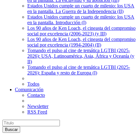
en la pantalla. La esclavitud y su abolición (III)
Estados Unidos cumple un cuarto de milenio: los USA
en la pantalla. La Guerra de la Independencia (II)
Estados Unidos cumple un cuarto de milenio: los USA
en la pantalla. Introducción (I)
Los 90 años de Ken Loach, el cineasta del compromiso
social por excelencia (2006-2023) (y III)
Los 90 años de Ken Loach, el cineasta del compromiso
social por excelencia (1994-2004) (II)
Tomando el pulso al cine de temática LGTBI (2025-
2026): USA, Latinoamérica, Asia, África y Oceanía (y
II)
Tomando el pulso al cine de temática LGTBI (2025-
2026): España y resto de Europa (I)
Todos
Comunicación
Contacto
Newsletter
RSS Feed
Buscar