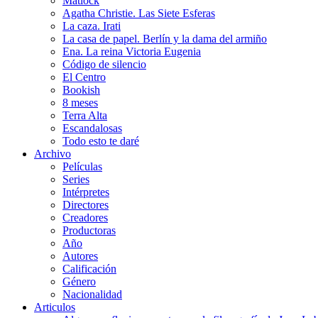
Matlock
Agatha Christie. Las Siete Esferas
La caza. Irati
La casa de papel. Berlín y la dama del armiño
Ena. La reina Victoria Eugenia
Código de silencio
El Centro
Bookish
8 meses
Terra Alta
Escandalosas
Todo esto te daré
Archivo
Películas
Series
Intérpretes
Directores
Creadores
Productoras
Año
Autores
Calificación
Género
Nacionalidad
Articulos