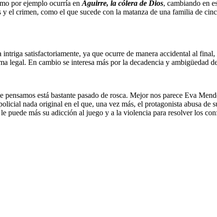
como por ejemplo ocurría en
Aguirre, la cólera de Dios
, cambiando en es
s y el crimen, como el que sucede con la matanza de una familia de cin
intriga satisfactoriamente, ya que ocurre de manera accidental al final, 
orma legal. En cambio se interesa más por la decadencia y ambigüedad de
ue pensamos está bastante pasado de rosca. Mejor nos parece Eva Mend
 policial nada original en el que, una vez más, el protagonista abusa de 
ro le puede más su adicción al juego y a la violencia para resolver los 