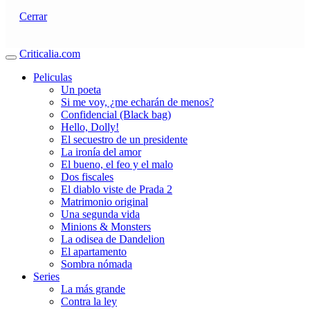
Cerrar
Criticalia.com
Peliculas
Un poeta
Si me voy, ¿me echarán de menos?
Confidencial (Black bag)
Hello, Dolly!
El secuestro de un presidente
La ironía del amor
El bueno, el feo y el malo
Dos fiscales
El diablo viste de Prada 2
Matrimonio original
Una segunda vida
Minions & Monsters
La odisea de Dandelion
El apartamento
Sombra nómada
Series
La más grande
Contra la ley