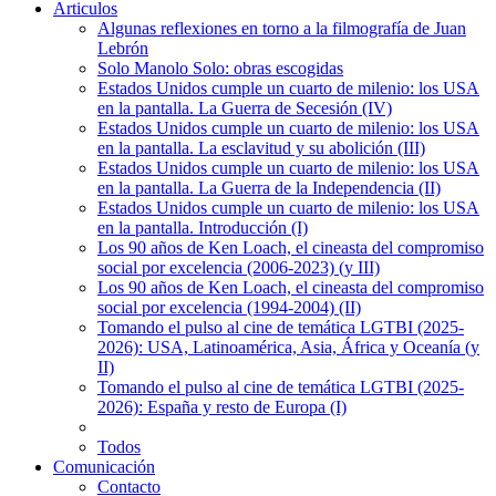
Articulos
Algunas reflexiones en torno a la filmografía de Juan
Lebrón
Solo Manolo Solo: obras escogidas
Estados Unidos cumple un cuarto de milenio: los USA
en la pantalla. La Guerra de Secesión (IV)
Estados Unidos cumple un cuarto de milenio: los USA
en la pantalla. La esclavitud y su abolición (III)
Estados Unidos cumple un cuarto de milenio: los USA
en la pantalla. La Guerra de la Independencia (II)
Estados Unidos cumple un cuarto de milenio: los USA
en la pantalla. Introducción (I)
Los 90 años de Ken Loach, el cineasta del compromiso
social por excelencia (2006-2023) (y III)
Los 90 años de Ken Loach, el cineasta del compromiso
social por excelencia (1994-2004) (II)
Tomando el pulso al cine de temática LGTBI (2025-
2026): USA, Latinoamérica, Asia, África y Oceanía (y
II)
Tomando el pulso al cine de temática LGTBI (2025-
2026): España y resto de Europa (I)
Todos
Comunicación
Contacto