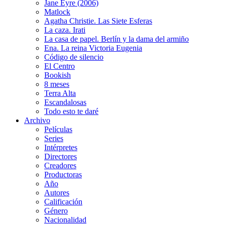
Jane Eyre (2006)
Matlock
Agatha Christie. Las Siete Esferas
La caza. Irati
La casa de papel. Berlín y la dama del armiño
Ena. La reina Victoria Eugenia
Código de silencio
El Centro
Bookish
8 meses
Terra Alta
Escandalosas
Todo esto te daré
Archivo
Películas
Series
Intérpretes
Directores
Creadores
Productoras
Año
Autores
Calificación
Género
Nacionalidad