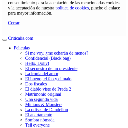
consentimiento para la aceptación de las mencionadas cookies
y la aceptación de nuestra
política de cookies
, pinche el enlace
para mayor información.
Cerrar
Criticalia.com
Peliculas
Si me voy, ¿me echarán de menos?
Confidencial (Black bag)
Hello, Dolly!
El secuestro de un presidente
La ironía del amor
El bueno, el feo y el malo
Dos fiscales
El diablo viste de Prada 2
Matrimonio original
Una segunda vida
Minions & Monsters
La odisea de Dandelion
El apartamento
Sombra nómada
Tell everyone