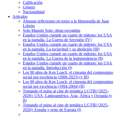
Calificación
Género
Nacionalidad
Articulos
Algunas reflexiones en torno a la filmografía de Juan
Lebrón
Solo Manolo Solo: obras escogidas
Estados Unidos cumple un cuarto de milenio: los USA
en la pantalla. La Guerra de Secesión (IV)
Estados Unidos cumple un cuarto de milenio: los USA
en la pantalla. La esclavitud y su abolición (III)
Estados Unidos cumple un cuarto de milenio: los USA
en la pantalla. La Guerra de la Independencia (II)
Estados Unidos cumple un cuarto de milenio: los USA
en la pantalla. Introducción (I)
Los 90 años de Ken Loach, el cineasta del compromiso
social por excelencia (2006-2023) (y III)
Los 90 años de Ken Loach, el cineasta del compromiso
social por excelencia (1994-2004) (II)
Tomando el pulso al cine de temática LGTBI (2025-
2026): USA, Latinoamérica, Asia, África y Oceanía (y
II)
Tomando el pulso al cine de temática LGTBI (2025-
2026): España y resto de Europa (I)