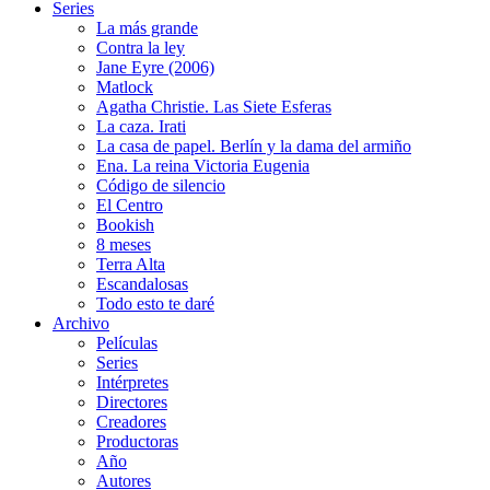
Series
La más grande
Contra la ley
Jane Eyre (2006)
Matlock
Agatha Christie. Las Siete Esferas
La caza. Irati
La casa de papel. Berlín y la dama del armiño
Ena. La reina Victoria Eugenia
Código de silencio
El Centro
Bookish
8 meses
Terra Alta
Escandalosas
Todo esto te daré
Archivo
Películas
Series
Intérpretes
Directores
Creadores
Productoras
Año
Autores