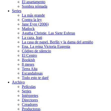
El apartamento
Sombra nómada
Series
La más grande
Contra la ley
Jane Eyre (2006)
Matlock
Agatha Christie. Las Siete Esferas
La caza. Irati
La casa de papel. Berlín y la dama del armiño
Ena. La reina Victoria Eugenia
Código de silencio
El Centro
Bookish
8 meses
Terra Alta
Escandalosas
Todo esto te daré
Archivo
Películas
Series
Intérpretes
Directores
Creadores
Productoras