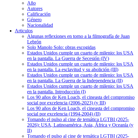
Año
Autores
Calificación
Género
Nacionalidad
Articulos
Algunas reflexiones en torno a la filmografía de Juan
Lebrón
Solo Manolo Solo: obras escogidas
Estados Unidos cumple un cuarto de milenio: los USA
en la pantalla. La Guerra de Secesión (IV)
Estados Unidos cumple un cuarto de milenio: los USA
en la pantalla. La esclavitud y su abolición (III)
Estados Unidos cumple un cuarto de milenio: los USA
en la pantalla. La Guerra de la Independencia (II)
Estados Unidos cumple un cuarto de milenio: los USA
en la pantalla. Introducción (I)
Los 90 años de Ken Loach, el cineasta del compromiso
social por excelencia (2006-2023) (y III)
Los 90 años de Ken Loach, el cineasta del compromiso
social por excelencia (1994-2004) (II)
Tomando el pulso al cine de temática LGTBI (2025-
2026): USA, Latinoamérica, Asia, África y Oceanía (y
II)
Tomando el pulso al cine de temática LGTBI (2025-