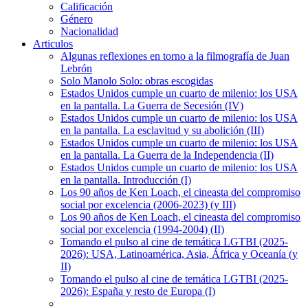
Calificación
Género
Nacionalidad
Articulos
Algunas reflexiones en torno a la filmografía de Juan
Lebrón
Solo Manolo Solo: obras escogidas
Estados Unidos cumple un cuarto de milenio: los USA
en la pantalla. La Guerra de Secesión (IV)
Estados Unidos cumple un cuarto de milenio: los USA
en la pantalla. La esclavitud y su abolición (III)
Estados Unidos cumple un cuarto de milenio: los USA
en la pantalla. La Guerra de la Independencia (II)
Estados Unidos cumple un cuarto de milenio: los USA
en la pantalla. Introducción (I)
Los 90 años de Ken Loach, el cineasta del compromiso
social por excelencia (2006-2023) (y III)
Los 90 años de Ken Loach, el cineasta del compromiso
social por excelencia (1994-2004) (II)
Tomando el pulso al cine de temática LGTBI (2025-
2026): USA, Latinoamérica, Asia, África y Oceanía (y
II)
Tomando el pulso al cine de temática LGTBI (2025-
2026): España y resto de Europa (I)