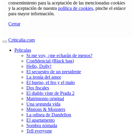
consentimiento para la aceptación de las mencionadas cookies
y la aceptación de nuestra
política de cookies
, pinche el enlace
para mayor información.
Cerrar
Criticalia.com
Peliculas
Si me voy, ¿me echarán de menos?
Confidencial (Black bag)
Hello, Dolly!
El secuestro de un presidente
La ironía del amor
El bueno, el feo y el malo
Dos fiscales
El diablo viste de Prada 2
Matrimonio original
Una segunda vida
Minions & Monsters
La odisea de Dandelion
El apartamento
Sombra nómada
Tell everyone