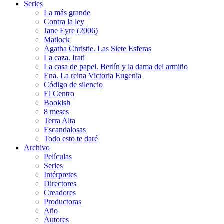
Series
La más grande
Contra la ley
Jane Eyre (2006)
Matlock
Agatha Christie. Las Siete Esferas
La caza. Irati
La casa de papel. Berlín y la dama del armiño
Ena. La reina Victoria Eugenia
Código de silencio
El Centro
Bookish
8 meses
Terra Alta
Escandalosas
Todo esto te daré
Archivo
Películas
Series
Intérpretes
Directores
Creadores
Productoras
Año
Autores