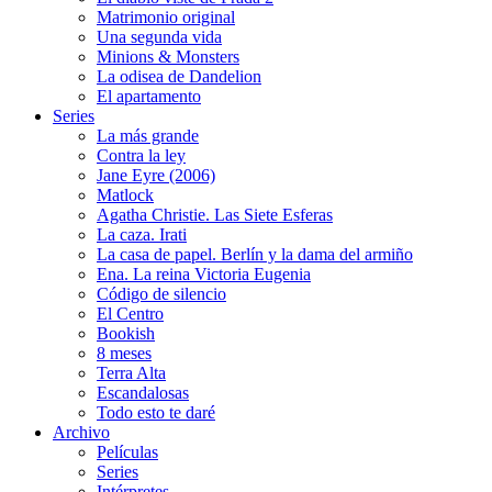
Matrimonio original
Una segunda vida
Minions & Monsters
La odisea de Dandelion
El apartamento
Series
La más grande
Contra la ley
Jane Eyre (2006)
Matlock
Agatha Christie. Las Siete Esferas
La caza. Irati
La casa de papel. Berlín y la dama del armiño
Ena. La reina Victoria Eugenia
Código de silencio
El Centro
Bookish
8 meses
Terra Alta
Escandalosas
Todo esto te daré
Archivo
Películas
Series
Intérpretes