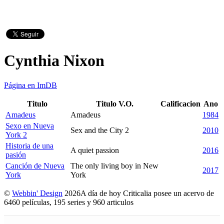
Cynthia Nixon
Página en ImDB
Titulo
Titulo V.O.
Calificacion
Ano
Amadeus
Amadeus
1984
Sexo en Nueva
Sex and the City 2
2010
York 2
Historia de una
A quiet passion
2016
pasión
Canción de Nueva
The only living boy in New
2017
York
York
©
Webbin' Design
2026
A día de hoy Criticalia posee un acervo de
6460 películas, 195 series y 960 articulos