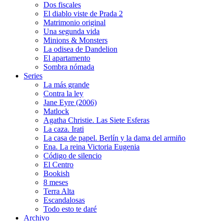
Dos fiscales
El diablo viste de Prada 2
Matrimonio original
Una segunda vida
Minions & Monsters
La odisea de Dandelion
El apartamento
Sombra nómada
Series
La más grande
Contra la ley
Jane Eyre (2006)
Matlock
Agatha Christie. Las Siete Esferas
La caza. Irati
La casa de papel. Berlín y la dama del armiño
Ena. La reina Victoria Eugenia
Código de silencio
El Centro
Bookish
8 meses
Terra Alta
Escandalosas
Todo esto te daré
Archivo