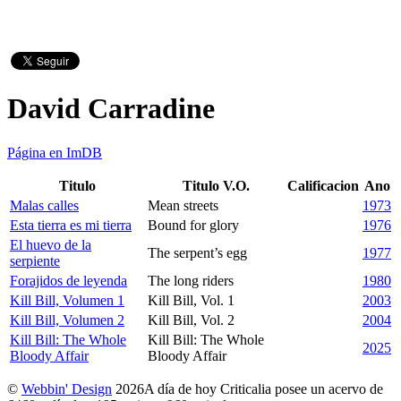
David Carradine
Página en ImDB
Titulo
Titulo V.O.
Calificacion
Ano
Malas calles
Mean streets
1973
Esta tierra es mi tierra
Bound for glory
1976
El huevo de la
The serpent’s egg
1977
serpiente
Forajidos de leyenda
The long riders
1980
Kill Bill, Volumen 1
Kill Bill, Vol. 1
2003
Kill Bill, Volumen 2
Kill Bill, Vol. 2
2004
Kill Bill: The Whole
Kill Bill: The Whole
2025
Bloody Affair
Bloody Affair
©
Webbin' Design
2026
A día de hoy Criticalia posee un acervo de