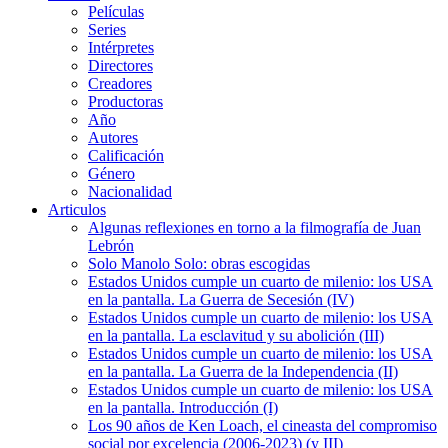
Películas
Series
Intérpretes
Directores
Creadores
Productoras
Año
Autores
Calificación
Género
Nacionalidad
Articulos
Algunas reflexiones en torno a la filmografía de Juan
Lebrón
Solo Manolo Solo: obras escogidas
Estados Unidos cumple un cuarto de milenio: los USA
en la pantalla. La Guerra de Secesión (IV)
Estados Unidos cumple un cuarto de milenio: los USA
en la pantalla. La esclavitud y su abolición (III)
Estados Unidos cumple un cuarto de milenio: los USA
en la pantalla. La Guerra de la Independencia (II)
Estados Unidos cumple un cuarto de milenio: los USA
en la pantalla. Introducción (I)
Los 90 años de Ken Loach, el cineasta del compromiso
social por excelencia (2006-2023) (y III)