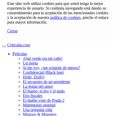
Este sitio web utiliza cookies para que usted tenga la mejor
experiencia de usuario. Si continúa navegando está dando su
consentimiento para la aceptación de las mencionadas cookies
y la aceptación de nuestra
política de cookies
, pinche el enlace
para mayor información.
Cerrar
Criticalia.com
Peliculas
¡Qué verde era mi valle!
Un poeta
Si me voy, ¿me echarán de menos?
Confidencial (Black bag)
Hello, Dolly!
El secuestro de un presidente
La ironía del amor
El bueno, el feo y el malo
Dos fiscales
El diablo viste de Prada 2
Matrimonio original
Una segunda vida
Minions & Monsters