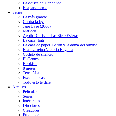
La odisea de Dandelion
El apartamento
Series
La más grande
Contra la ley
Jane Eyre (2006)
Matlock
Agatha Christie. Las Siete Esferas
La caza. Irati
La casa de papel. Berlín y la dama del armiño
Ena. La reina Victoria Eugenia
Código de silencio
El Centro
Bookish
8 meses
Terra Alta
Escandalosas
Todo esto te daré
Archivo
Películas
Series
Intérpretes
Directores
Creadores
Productoras