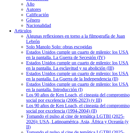
Año
Autores
Calificación
Género
Nacionalidad
Articulos
Algunas reflexiones en torno a la filmografía de Juan
Lebrón
Solo Manolo Solo: obras escogidas
Estados Unidos cumple un cuarto de milenio: los USA
en la pantalla. La Guerra de Secesión (IV)
Estados Unidos cumple un cuarto de milenio: los USA
en la pantalla. La esclavitud y su abolición (III)
Estados Unidos cumple un cuarto de milenio: los USA
en la pantalla. La Guerra de la Independencia (II)
Estados Unidos cumple un cuarto de milenio: los USA
en la pantalla. Introducción (I)
Los 90 años de Ken Loach, el cineasta del compromiso
social por excelencia (2006-2023) (y III)
Los 90 años de Ken Loach, el cineasta del compromiso
social por excelencia (1994-2004) (II)
Tomando el pulso al cine de temática LGTBI (2025-
2026): USA, Latinoamérica, Asia, África y Oceanía (y
II)
Tomando el pulso al cine de temática LGTBI (2025-