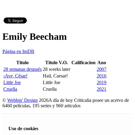
Emily Beecham
Página en ImDB
Titulo
Titulo V.O.
Calificacion
Ano
28 semanas después
28 weeks later
2007
¡Ave, César!
Hail, Caesar!
2016
Little Joe
Little Joe
2019
Cruella
Cruella
2021
©
Webbin' Design
2026
A día de hoy Criticalia posee un acervo de
6460 películas, 195 series y 960 articulos
Uso de cookies