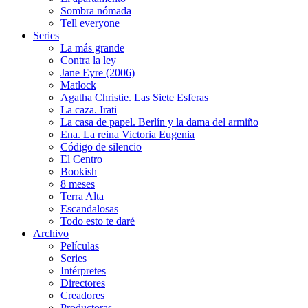
Sombra nómada
Tell everyone
Series
La más grande
Contra la ley
Jane Eyre (2006)
Matlock
Agatha Christie. Las Siete Esferas
La caza. Irati
La casa de papel. Berlín y la dama del armiño
Ena. La reina Victoria Eugenia
Código de silencio
El Centro
Bookish
8 meses
Terra Alta
Escandalosas
Todo esto te daré
Archivo
Películas
Series
Intérpretes
Directores
Creadores
Productoras