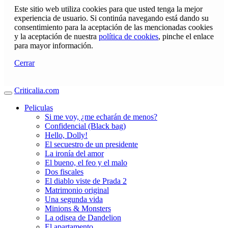
Este sitio web utiliza cookies para que usted tenga la mejor
experiencia de usuario. Si continúa navegando está dando su
consentimiento para la aceptación de las mencionadas cookies
y la aceptación de nuestra
política de cookies
, pinche el enlace
para mayor información.
Cerrar
Criticalia.com
Peliculas
Si me voy, ¿me echarán de menos?
Confidencial (Black bag)
Hello, Dolly!
El secuestro de un presidente
La ironía del amor
El bueno, el feo y el malo
Dos fiscales
El diablo viste de Prada 2
Matrimonio original
Una segunda vida
Minions & Monsters
La odisea de Dandelion
El apartamento