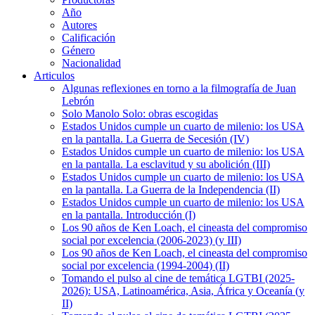
Año
Autores
Calificación
Género
Nacionalidad
Articulos
Algunas reflexiones en torno a la filmografía de Juan
Lebrón
Solo Manolo Solo: obras escogidas
Estados Unidos cumple un cuarto de milenio: los USA
en la pantalla. La Guerra de Secesión (IV)
Estados Unidos cumple un cuarto de milenio: los USA
en la pantalla. La esclavitud y su abolición (III)
Estados Unidos cumple un cuarto de milenio: los USA
en la pantalla. La Guerra de la Independencia (II)
Estados Unidos cumple un cuarto de milenio: los USA
en la pantalla. Introducción (I)
Los 90 años de Ken Loach, el cineasta del compromiso
social por excelencia (2006-2023) (y III)
Los 90 años de Ken Loach, el cineasta del compromiso
social por excelencia (1994-2004) (II)
Tomando el pulso al cine de temática LGTBI (2025-
2026): USA, Latinoamérica, Asia, África y Oceanía (y
II)