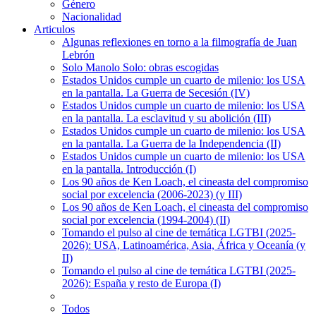
Género
Nacionalidad
Articulos
Algunas reflexiones en torno a la filmografía de Juan
Lebrón
Solo Manolo Solo: obras escogidas
Estados Unidos cumple un cuarto de milenio: los USA
en la pantalla. La Guerra de Secesión (IV)
Estados Unidos cumple un cuarto de milenio: los USA
en la pantalla. La esclavitud y su abolición (III)
Estados Unidos cumple un cuarto de milenio: los USA
en la pantalla. La Guerra de la Independencia (II)
Estados Unidos cumple un cuarto de milenio: los USA
en la pantalla. Introducción (I)
Los 90 años de Ken Loach, el cineasta del compromiso
social por excelencia (2006-2023) (y III)
Los 90 años de Ken Loach, el cineasta del compromiso
social por excelencia (1994-2004) (II)
Tomando el pulso al cine de temática LGTBI (2025-
2026): USA, Latinoamérica, Asia, África y Oceanía (y
II)
Tomando el pulso al cine de temática LGTBI (2025-
2026): España y resto de Europa (I)
Todos