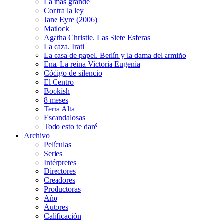
La más grande
Contra la ley
Jane Eyre (2006)
Matlock
Agatha Christie. Las Siete Esferas
La caza. Irati
La casa de papel. Berlín y la dama del armiño
Ena. La reina Victoria Eugenia
Código de silencio
El Centro
Bookish
8 meses
Terra Alta
Escandalosas
Todo esto te daré
Archivo
Películas
Series
Intérpretes
Directores
Creadores
Productoras
Año
Autores
Calificación