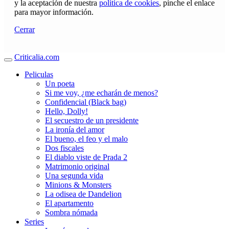
y la aceptación de nuestra
política de cookies
, pinche el enlace
para mayor información.
Cerrar
Criticalia.com
Peliculas
Un poeta
Si me voy, ¿me echarán de menos?
Confidencial (Black bag)
Hello, Dolly!
El secuestro de un presidente
La ironía del amor
El bueno, el feo y el malo
Dos fiscales
El diablo viste de Prada 2
Matrimonio original
Una segunda vida
Minions & Monsters
La odisea de Dandelion
El apartamento
Sombra nómada
Series