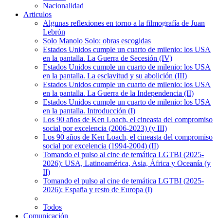
Nacionalidad
Articulos
Algunas reflexiones en torno a la filmografía de Juan
Lebrón
Solo Manolo Solo: obras escogidas
Estados Unidos cumple un cuarto de milenio: los USA
en la pantalla. La Guerra de Secesión (IV)
Estados Unidos cumple un cuarto de milenio: los USA
en la pantalla. La esclavitud y su abolición (III)
Estados Unidos cumple un cuarto de milenio: los USA
en la pantalla. La Guerra de la Independencia (II)
Estados Unidos cumple un cuarto de milenio: los USA
en la pantalla. Introducción (I)
Los 90 años de Ken Loach, el cineasta del compromiso
social por excelencia (2006-2023) (y III)
Los 90 años de Ken Loach, el cineasta del compromiso
social por excelencia (1994-2004) (II)
Tomando el pulso al cine de temática LGTBI (2025-
2026): USA, Latinoamérica, Asia, África y Oceanía (y
II)
Tomando el pulso al cine de temática LGTBI (2025-
2026): España y resto de Europa (I)
Todos
Comunicación