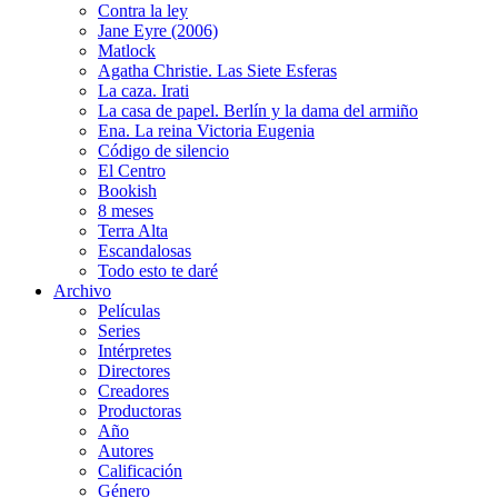
Contra la ley
Jane Eyre (2006)
Matlock
Agatha Christie. Las Siete Esferas
La caza. Irati
La casa de papel. Berlín y la dama del armiño
Ena. La reina Victoria Eugenia
Código de silencio
El Centro
Bookish
8 meses
Terra Alta
Escandalosas
Todo esto te daré
Archivo
Películas
Series
Intérpretes
Directores
Creadores
Productoras
Año
Autores
Calificación
Género