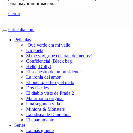
para mayor información.
Cerrar
Criticalia.com
Peliculas
¡Qué verde era mi valle!
Un poeta
Si me voy, ¿me echarán de menos?
Confidencial (Black bag)
Hello, Dolly!
El secuestro de un presidente
La ironía del amor
El bueno, el feo y el malo
Dos fiscales
El diablo viste de Prada 2
Matrimonio original
Una segunda vida
Minions & Monsters
La odisea de Dandelion
El apartamento
Series
La más grande