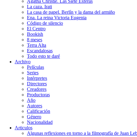
Agatha Christie. Las Siete Esferas
La caza. Irati
La casa de papel. Berlín y la dama del armiño
Ena. La reina Victoria Eugenia
Código de silencio
El Centro
Bookish
8 meses
Terra Alta
Escandalosas
Todo esto te daré
Archivo
Películas
Series
Intérpretes
Directores
Creadores
Productoras
Año
Autores
Calificación
Género
Nacionalidad
Articulos
Algunas reflexiones en torno a la filmografía de Juan Le