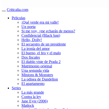
Criticalia.com
Peliculas
¡Qué verde era mi valle!
Un poeta
Si me voy, ¿me echarán de menos?
Confidencial (Black bag)
Hello, Dolly!
El secuestro de un presidente
La ironía del amor
El bueno, el feo y el malo
Dos fiscales
El diablo viste de Prada 2
Matrimonio original
Una segunda vida
Minions & Monsters
La odisea de Dandelion
El apartamento
Series
La más grande
Contra la ley
Jane Eyre (2006)
Matlock