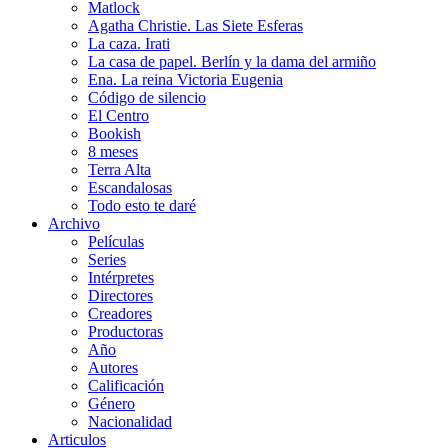
Matlock
Agatha Christie. Las Siete Esferas
La caza. Irati
La casa de papel. Berlín y la dama del armiño
Ena. La reina Victoria Eugenia
Código de silencio
El Centro
Bookish
8 meses
Terra Alta
Escandalosas
Todo esto te daré
Archivo
Películas
Series
Intérpretes
Directores
Creadores
Productoras
Año
Autores
Calificación
Género
Nacionalidad
Articulos