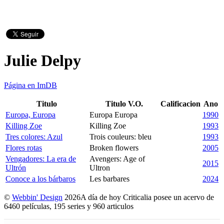
Julie Delpy
Página en ImDB
Titulo
Titulo V.O.
Calificacion
Ano
Europa, Europa
Europa Europa
1990
Killing Zoe
Killing Zoe
1993
Tres colores: Azul
Trois couleurs: bleu
1993
Flores rotas
Broken flowers
2005
Vengadores: La era de
Avengers: Age of
2015
Ultrón
Ultron
Conoce a los bárbaros
Les barbares
2024
©
Webbin' Design
2026
A día de hoy Criticalia posee un acervo de
6460 películas, 195 series y 960 articulos