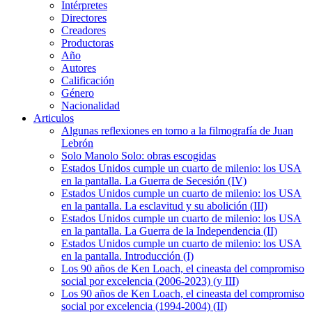
Intérpretes
Directores
Creadores
Productoras
Año
Autores
Calificación
Género
Nacionalidad
Articulos
Algunas reflexiones en torno a la filmografía de Juan
Lebrón
Solo Manolo Solo: obras escogidas
Estados Unidos cumple un cuarto de milenio: los USA
en la pantalla. La Guerra de Secesión (IV)
Estados Unidos cumple un cuarto de milenio: los USA
en la pantalla. La esclavitud y su abolición (III)
Estados Unidos cumple un cuarto de milenio: los USA
en la pantalla. La Guerra de la Independencia (II)
Estados Unidos cumple un cuarto de milenio: los USA
en la pantalla. Introducción (I)
Los 90 años de Ken Loach, el cineasta del compromiso
social por excelencia (2006-2023) (y III)
Los 90 años de Ken Loach, el cineasta del compromiso
social por excelencia (1994-2004) (II)