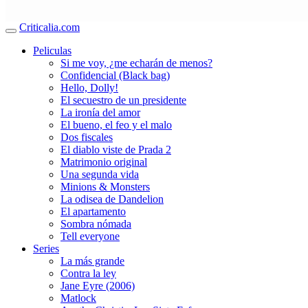
Criticalia.com
Peliculas
Si me voy, ¿me echarán de menos?
Confidencial (Black bag)
Hello, Dolly!
El secuestro de un presidente
La ironía del amor
El bueno, el feo y el malo
Dos fiscales
El diablo viste de Prada 2
Matrimonio original
Una segunda vida
Minions & Monsters
La odisea de Dandelion
El apartamento
Sombra nómada
Tell everyone
Series
La más grande
Contra la ley
Jane Eyre (2006)
Matlock