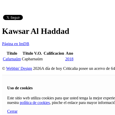
Kawsar Al Haddad
Página en ImDB
Titulo
Titulo V.O.
Calificacion
Ano
Cafarnaúm
Capharnaüm
2018
©
Webbin' Design
2026
A día de hoy Criticalia posee un acervo de 64
Uso de cookies
Este sitio web utiliza cookies para que usted tenga la mejor exper
nuestra
política de cookies
, pinche el enlace para mayor informaci
Cerrar