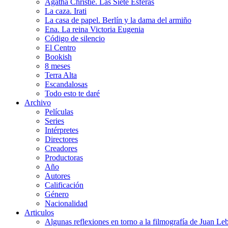
Agatha Christie. Las Siete Esferas
La caza. Irati
La casa de papel. Berlín y la dama del armiño
Ena. La reina Victoria Eugenia
Código de silencio
El Centro
Bookish
8 meses
Terra Alta
Escandalosas
Todo esto te daré
Archivo
Películas
Series
Intérpretes
Directores
Creadores
Productoras
Año
Autores
Calificación
Género
Nacionalidad
Articulos
Algunas reflexiones en torno a la filmografía de Juan Le