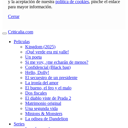
y la aceptación de nuestra
política de cookies
, pinche el enlace
para mayor información.
Cerrar
Criticalia.com
Peliculas
Kingdom (2025)
¡Qué verde era mi valle!
Un poeta
Si me voy, ¿me echarán de menos?
Confidencial (Black bag)
Hello, Dolly!
El secuestro de un presidente
La ironía del amor
El bueno, el feo y el malo
Dos fiscales
El diablo viste de Prada 2
Matrimonio original
Una segunda vida
Minions & Monsters
La odisea de Dandelion
Series