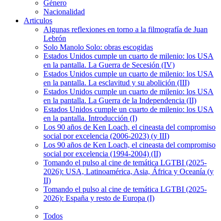
Género
Nacionalidad
Articulos
Algunas reflexiones en torno a la filmografía de Juan
Lebrón
Solo Manolo Solo: obras escogidas
Estados Unidos cumple un cuarto de milenio: los USA
en la pantalla. La Guerra de Secesión (IV)
Estados Unidos cumple un cuarto de milenio: los USA
en la pantalla. La esclavitud y su abolición (III)
Estados Unidos cumple un cuarto de milenio: los USA
en la pantalla. La Guerra de la Independencia (II)
Estados Unidos cumple un cuarto de milenio: los USA
en la pantalla. Introducción (I)
Los 90 años de Ken Loach, el cineasta del compromiso
social por excelencia (2006-2023) (y III)
Los 90 años de Ken Loach, el cineasta del compromiso
social por excelencia (1994-2004) (II)
Tomando el pulso al cine de temática LGTBI (2025-
2026): USA, Latinoamérica, Asia, África y Oceanía (y
II)
Tomando el pulso al cine de temática LGTBI (2025-
2026): España y resto de Europa (I)
Todos