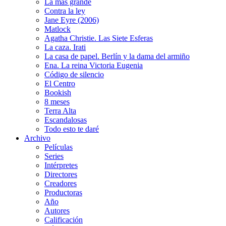
La más grande
Contra la ley
Jane Eyre (2006)
Matlock
Agatha Christie. Las Siete Esferas
La caza. Irati
La casa de papel. Berlín y la dama del armiño
Ena. La reina Victoria Eugenia
Código de silencio
El Centro
Bookish
8 meses
Terra Alta
Escandalosas
Todo esto te daré
Archivo
Películas
Series
Intérpretes
Directores
Creadores
Productoras
Año
Autores
Calificación