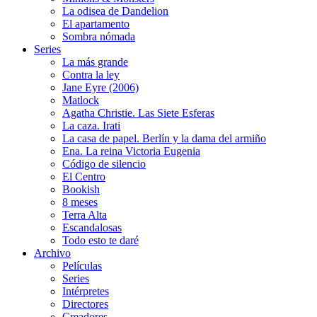
La odisea de Dandelion
El apartamento
Sombra nómada
Series
La más grande
Contra la ley
Jane Eyre (2006)
Matlock
Agatha Christie. Las Siete Esferas
La caza. Irati
La casa de papel. Berlín y la dama del armiño
Ena. La reina Victoria Eugenia
Código de silencio
El Centro
Bookish
8 meses
Terra Alta
Escandalosas
Todo esto te daré
Archivo
Películas
Series
Intérpretes
Directores
Creadores