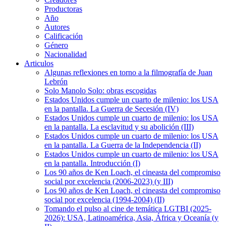
Productoras
Año
Autores
Calificación
Género
Nacionalidad
Articulos
Algunas reflexiones en torno a la filmografía de Juan
Lebrón
Solo Manolo Solo: obras escogidas
Estados Unidos cumple un cuarto de milenio: los USA
en la pantalla. La Guerra de Secesión (IV)
Estados Unidos cumple un cuarto de milenio: los USA
en la pantalla. La esclavitud y su abolición (III)
Estados Unidos cumple un cuarto de milenio: los USA
en la pantalla. La Guerra de la Independencia (II)
Estados Unidos cumple un cuarto de milenio: los USA
en la pantalla. Introducción (I)
Los 90 años de Ken Loach, el cineasta del compromiso
social por excelencia (2006-2023) (y III)
Los 90 años de Ken Loach, el cineasta del compromiso
social por excelencia (1994-2004) (II)
Tomando el pulso al cine de temática LGTBI (2025-
2026): USA, Latinoamérica, Asia, África y Oceanía (y