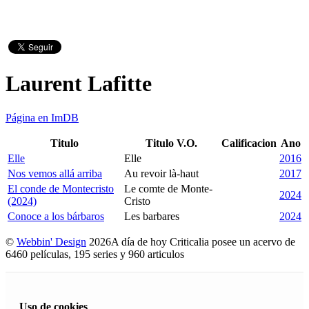
Laurent Lafitte
Página en ImDB
Titulo
Titulo V.O.
Calificacion
Ano
Elle
Elle
2016
Nos vemos allá arriba
Au revoir là-haut
2017
El conde de Montecristo
Le comte de Monte-
2024
(2024)
Cristo
Conoce a los bárbaros
Les barbares
2024
©
Webbin' Design
2026
A día de hoy Criticalia posee un acervo de
6460 películas, 195 series y 960 articulos
Uso de cookies