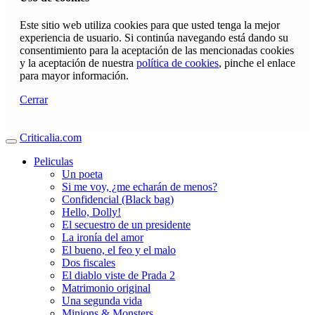
Este sitio web utiliza cookies para que usted tenga la mejor
experiencia de usuario. Si continúa navegando está dando su
consentimiento para la aceptación de las mencionadas cookies
y la aceptación de nuestra
política de cookies
, pinche el enlace
para mayor información.
Cerrar
Criticalia.com
Peliculas
Un poeta
Si me voy, ¿me echarán de menos?
Confidencial (Black bag)
Hello, Dolly!
El secuestro de un presidente
La ironía del amor
El bueno, el feo y el malo
Dos fiscales
El diablo viste de Prada 2
Matrimonio original
Una segunda vida
Minions & Monsters