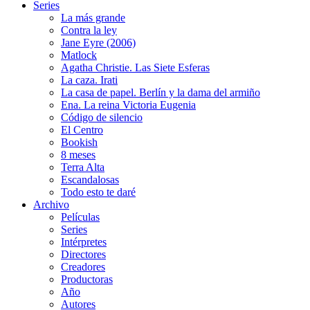
Series
La más grande
Contra la ley
Jane Eyre (2006)
Matlock
Agatha Christie. Las Siete Esferas
La caza. Irati
La casa de papel. Berlín y la dama del armiño
Ena. La reina Victoria Eugenia
Código de silencio
El Centro
Bookish
8 meses
Terra Alta
Escandalosas
Todo esto te daré
Archivo
Películas
Series
Intérpretes
Directores
Creadores
Productoras
Año
Autores