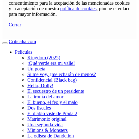
consentimiento para la aceptación de las mencionadas cookies
y la aceptación de nuestra
política de cookies
, pinche el enlace
para mayor información.
Cerrar
Criticalia.com
Peliculas
Kingdom (2025)
¡Qué verde era mi valle!
Un poeta
Si me voy, ¿me echarán de menos?
Confidencial (Black bag)
Hello, Dolly!
El secuestro de un presidente
La ironía del amor
El bueno, el feo y el malo
Dos fiscales
El diablo viste de Prada 2
Matrimonio original
Una segunda vida
Minions & Monsters
La odisea de Dandelion