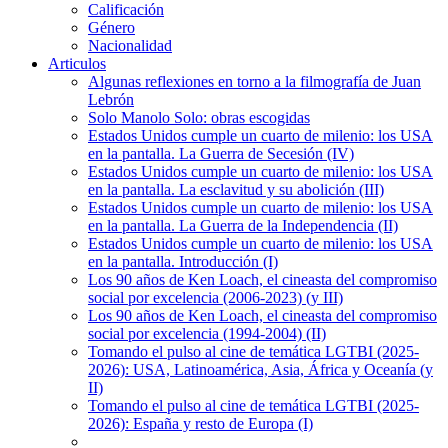
Calificación
Género
Nacionalidad
Articulos
Algunas reflexiones en torno a la filmografía de Juan
Lebrón
Solo Manolo Solo: obras escogidas
Estados Unidos cumple un cuarto de milenio: los USA
en la pantalla. La Guerra de Secesión (IV)
Estados Unidos cumple un cuarto de milenio: los USA
en la pantalla. La esclavitud y su abolición (III)
Estados Unidos cumple un cuarto de milenio: los USA
en la pantalla. La Guerra de la Independencia (II)
Estados Unidos cumple un cuarto de milenio: los USA
en la pantalla. Introducción (I)
Los 90 años de Ken Loach, el cineasta del compromiso
social por excelencia (2006-2023) (y III)
Los 90 años de Ken Loach, el cineasta del compromiso
social por excelencia (1994-2004) (II)
Tomando el pulso al cine de temática LGTBI (2025-
2026): USA, Latinoamérica, Asia, África y Oceanía (y
II)
Tomando el pulso al cine de temática LGTBI (2025-
2026): España y resto de Europa (I)