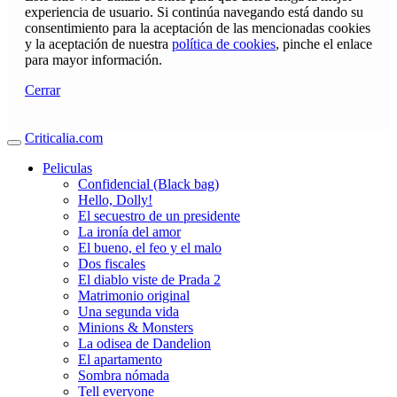
experiencia de usuario. Si continúa navegando está dando su
consentimiento para la aceptación de las mencionadas cookies
y la aceptación de nuestra
política de cookies
, pinche el enlace
para mayor información.
Cerrar
Criticalia.com
Peliculas
Confidencial (Black bag)
Hello, Dolly!
El secuestro de un presidente
La ironía del amor
El bueno, el feo y el malo
Dos fiscales
El diablo viste de Prada 2
Matrimonio original
Una segunda vida
Minions & Monsters
La odisea de Dandelion
El apartamento
Sombra nómada
Tell everyone