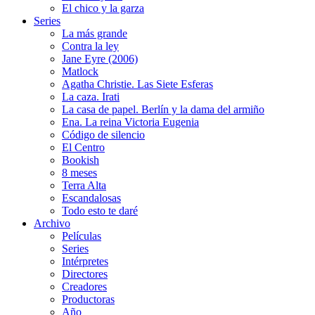
El chico y la garza
Series
La más grande
Contra la ley
Jane Eyre (2006)
Matlock
Agatha Christie. Las Siete Esferas
La caza. Irati
La casa de papel. Berlín y la dama del armiño
Ena. La reina Victoria Eugenia
Código de silencio
El Centro
Bookish
8 meses
Terra Alta
Escandalosas
Todo esto te daré
Archivo
Películas
Series
Intérpretes
Directores
Creadores
Productoras
Año