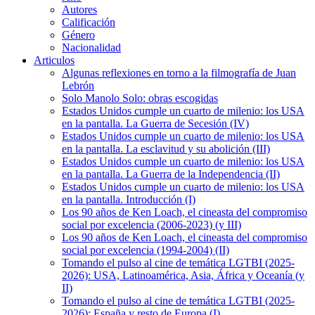
Autores
Calificación
Género
Nacionalidad
Articulos
Algunas reflexiones en torno a la filmografía de Juan
Lebrón
Solo Manolo Solo: obras escogidas
Estados Unidos cumple un cuarto de milenio: los USA
en la pantalla. La Guerra de Secesión (IV)
Estados Unidos cumple un cuarto de milenio: los USA
en la pantalla. La esclavitud y su abolición (III)
Estados Unidos cumple un cuarto de milenio: los USA
en la pantalla. La Guerra de la Independencia (II)
Estados Unidos cumple un cuarto de milenio: los USA
en la pantalla. Introducción (I)
Los 90 años de Ken Loach, el cineasta del compromiso
social por excelencia (2006-2023) (y III)
Los 90 años de Ken Loach, el cineasta del compromiso
social por excelencia (1994-2004) (II)
Tomando el pulso al cine de temática LGTBI (2025-
2026): USA, Latinoamérica, Asia, África y Oceanía (y
II)
Tomando el pulso al cine de temática LGTBI (2025-
2026): España y resto de Europa (I)