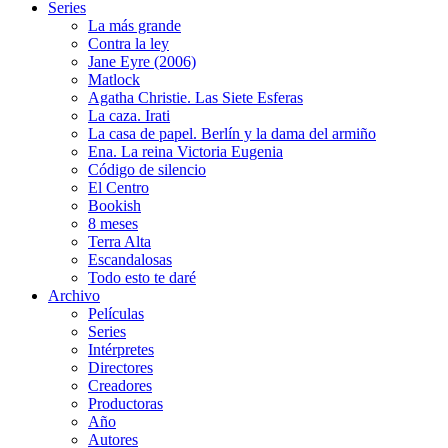
Series
La más grande
Contra la ley
Jane Eyre (2006)
Matlock
Agatha Christie. Las Siete Esferas
La caza. Irati
La casa de papel. Berlín y la dama del armiño
Ena. La reina Victoria Eugenia
Código de silencio
El Centro
Bookish
8 meses
Terra Alta
Escandalosas
Todo esto te daré
Archivo
Películas
Series
Intérpretes
Directores
Creadores
Productoras
Año
Autores