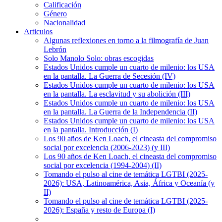
Calificación
Género
Nacionalidad
Articulos
Algunas reflexiones en torno a la filmografía de Juan
Lebrón
Solo Manolo Solo: obras escogidas
Estados Unidos cumple un cuarto de milenio: los USA
en la pantalla. La Guerra de Secesión (IV)
Estados Unidos cumple un cuarto de milenio: los USA
en la pantalla. La esclavitud y su abolición (III)
Estados Unidos cumple un cuarto de milenio: los USA
en la pantalla. La Guerra de la Independencia (II)
Estados Unidos cumple un cuarto de milenio: los USA
en la pantalla. Introducción (I)
Los 90 años de Ken Loach, el cineasta del compromiso
social por excelencia (2006-2023) (y III)
Los 90 años de Ken Loach, el cineasta del compromiso
social por excelencia (1994-2004) (II)
Tomando el pulso al cine de temática LGTBI (2025-
2026): USA, Latinoamérica, Asia, África y Oceanía (y
II)
Tomando el pulso al cine de temática LGTBI (2025-
2026): España y resto de Europa (I)