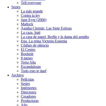
Tell everyone
Series
La más grande
Contra la ley
Jane Eyre (2006)
Matlock
Agatha Christie. Las Siete Esferas
La caza. Irati
La casa de papel. Berlín y la dama del armiño
Ena. La reina Victoria Eugenia
Código de silencio
El Centro
Bookish
8 meses
Terra Alta
Escandalosas
Todo esto te daré
Archivo
Películas
Series
Intérpretes
Directores
Creadores
Productoras
Año