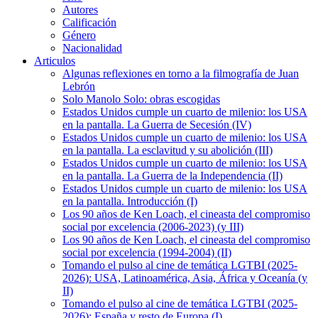
Autores
Calificación
Género
Nacionalidad
Articulos
Algunas reflexiones en torno a la filmografía de Juan
Lebrón
Solo Manolo Solo: obras escogidas
Estados Unidos cumple un cuarto de milenio: los USA
en la pantalla. La Guerra de Secesión (IV)
Estados Unidos cumple un cuarto de milenio: los USA
en la pantalla. La esclavitud y su abolición (III)
Estados Unidos cumple un cuarto de milenio: los USA
en la pantalla. La Guerra de la Independencia (II)
Estados Unidos cumple un cuarto de milenio: los USA
en la pantalla. Introducción (I)
Los 90 años de Ken Loach, el cineasta del compromiso
social por excelencia (2006-2023) (y III)
Los 90 años de Ken Loach, el cineasta del compromiso
social por excelencia (1994-2004) (II)
Tomando el pulso al cine de temática LGTBI (2025-
2026): USA, Latinoamérica, Asia, África y Oceanía (y
II)
Tomando el pulso al cine de temática LGTBI (2025-
2026): España y resto de Europa (I)