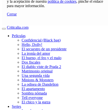
y la aceptación de nuestra
política de cookies
, pinche el enlace
para mayor información.
Cerrar
Criticalia.com
Peliculas
Confidencial (Black bag)
Hello, Dolly!
El secuestro de un presidente
La ironía del amor
El bueno, el feo y el malo
Dos fiscales
El diablo viste de Prada 2
Matrimonio original
Una segunda vida
Minions & Monsters
La odisea de Dandelion
El apartamento
Sombra nómada
Tell everyone
El chico y la garza
Series