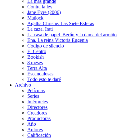
La más grande
Contra la ley
Jane Eyre (2006)
Matlock
Agatha Christie. Las Siete Esferas
La caza. Irati
La casa de papel. Berlín y la dama del armiño
Ena. La reina Victoria Eugenia
Código de silencio
El Centro
Bookish
8 meses
Terra Alta
Escandalosas
Todo esto te daré
Archivo
Películas
Series
Intérpretes
Directores
Creadores
Productoras
Año
Autores
Calificación