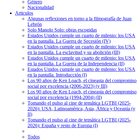
Género
Nacionalidad
Articulos
Algunas reflexiones en torno a la filmografía de Juan
Lebrón
Solo Manolo Solo: obras escogidas
Estados Unidos cumple un cuarto de milenio: los USA
en la pantalla. La Guerra de Secesión (IV)
Estados Unidos cumple un cuarto de milenio: los USA
en la pantalla. La esclavitud y su abolición (III)
Estados Unidos cumple un cuarto de milenio: los USA
en la pantalla. La Guerra de la Independencia (II)
Estados Unidos cumple un cuarto de milenio: los USA
en la pantalla. Introducción (I)
Los 90 años de Ken Loach, el cineasta del compromiso
social por excelencia (2006-2023) (y III)
Los 90 años de Ken Loach, el cineasta del compromiso
social por excelencia (1994-2004) (II)
Tomando el pulso al cine de temática LGTBI (2025-
2026): USA, Latinoamérica, Asia, África y Oceanía (y
II)
Tomando el pulso al cine de temática LGTBI (2025-
2026): España y resto de Europa (I)
Todos