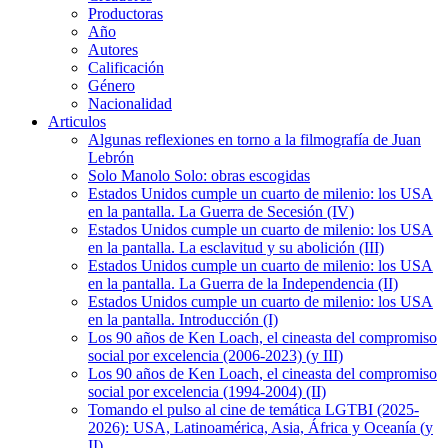
Productoras
Año
Autores
Calificación
Género
Nacionalidad
Articulos
Algunas reflexiones en torno a la filmografía de Juan
Lebrón
Solo Manolo Solo: obras escogidas
Estados Unidos cumple un cuarto de milenio: los USA
en la pantalla. La Guerra de Secesión (IV)
Estados Unidos cumple un cuarto de milenio: los USA
en la pantalla. La esclavitud y su abolición (III)
Estados Unidos cumple un cuarto de milenio: los USA
en la pantalla. La Guerra de la Independencia (II)
Estados Unidos cumple un cuarto de milenio: los USA
en la pantalla. Introducción (I)
Los 90 años de Ken Loach, el cineasta del compromiso
social por excelencia (2006-2023) (y III)
Los 90 años de Ken Loach, el cineasta del compromiso
social por excelencia (1994-2004) (II)
Tomando el pulso al cine de temática LGTBI (2025-
2026): USA, Latinoamérica, Asia, África y Oceanía (y
II)