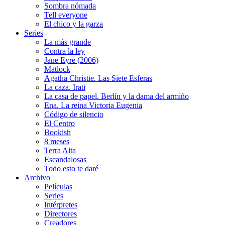
Sombra nómada
Tell everyone
El chico y la garza
Series
La más grande
Contra la ley
Jane Eyre (2006)
Matlock
Agatha Christie. Las Siete Esferas
La caza. Irati
La casa de papel. Berlín y la dama del armiño
Ena. La reina Victoria Eugenia
Código de silencio
El Centro
Bookish
8 meses
Terra Alta
Escandalosas
Todo esto te daré
Archivo
Películas
Series
Intérpretes
Directores
Creadores