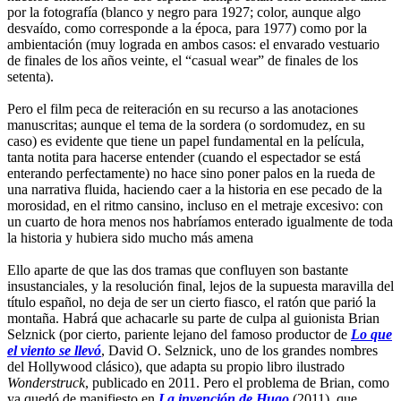
por la fotografía (blanco y negro para 1927; color, aunque algo
desvaído, como corresponde a la época, para 1977) como por la
ambientación (muy lograda en ambos casos: el envarado vestuario
de finales de los años veinte, el “casual wear” de finales de los
setenta).
Pero el film peca de reiteración en su recurso a las anotaciones
manuscritas; aunque el tema de la sordera (o sordomudez, en su
caso) es evidente que tiene un papel fundamental en la película,
tanta notita para hacerse entender (cuando el espectador se está
enterando perfectamente) no hace sino poner palos en la rueda de
una narrativa fluida, haciendo caer a la historia en ese pecado de la
morosidad, en el ritmo cansino, incluso en el metraje excesivo: con
un cuarto de hora menos nos habríamos enterado igualmente de toda
la historia y hubiera sido mucho más amena
Ello aparte de que las dos tramas que confluyen son bastante
insustanciales, y la resolución final, lejos de la supuesta maravilla del
título español, no deja de ser un cierto fiasco, el ratón que parió la
montaña. Habrá que achacarle su parte de culpa al guionista Brian
Selznick (por cierto, pariente lejano del famoso productor de
Lo que
el viento se llevó
, David O. Selznick, uno de los grandes nombres
del Hollywood clásico), que adapta su propio libro ilustrado
Wonderstruck
, publicado en 2011. Pero el problema de Brian, como
ya quedó de manifiesto en
La invención de Hugo
(2011), que