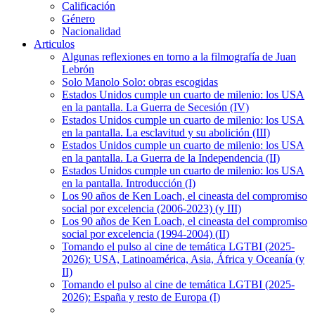
Calificación
Género
Nacionalidad
Articulos
Algunas reflexiones en torno a la filmografía de Juan
Lebrón
Solo Manolo Solo: obras escogidas
Estados Unidos cumple un cuarto de milenio: los USA
en la pantalla. La Guerra de Secesión (IV)
Estados Unidos cumple un cuarto de milenio: los USA
en la pantalla. La esclavitud y su abolición (III)
Estados Unidos cumple un cuarto de milenio: los USA
en la pantalla. La Guerra de la Independencia (II)
Estados Unidos cumple un cuarto de milenio: los USA
en la pantalla. Introducción (I)
Los 90 años de Ken Loach, el cineasta del compromiso
social por excelencia (2006-2023) (y III)
Los 90 años de Ken Loach, el cineasta del compromiso
social por excelencia (1994-2004) (II)
Tomando el pulso al cine de temática LGTBI (2025-
2026): USA, Latinoamérica, Asia, África y Oceanía (y
II)
Tomando el pulso al cine de temática LGTBI (2025-
2026): España y resto de Europa (I)