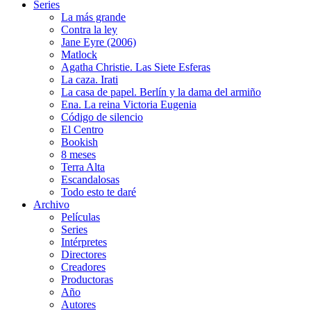
Series
La más grande
Contra la ley
Jane Eyre (2006)
Matlock
Agatha Christie. Las Siete Esferas
La caza. Irati
La casa de papel. Berlín y la dama del armiño
Ena. La reina Victoria Eugenia
Código de silencio
El Centro
Bookish
8 meses
Terra Alta
Escandalosas
Todo esto te daré
Archivo
Películas
Series
Intérpretes
Directores
Creadores
Productoras
Año
Autores