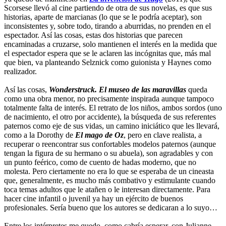
Scorsese llevó al cine partiendo de otra de sus novelas, es que sus
historias, aparte de marcianas (lo que se le podría aceptar), son
inconsistentes y, sobre todo, tirando a aburridas, no prenden en el
espectador. Así las cosas, estas dos historias que parecen
encaminadas a cruzarse, solo mantienen el interés en la medida que
el espectador espera que se le aclaren las incógnitas que, más mal
que bien, va planteando Selznick como guionista y Haynes como
realizador.
Así las cosas,
Wonderstruck. El museo de las maravillas
queda
como una obra menor, no precisamente inspirada aunque tampoco
totalmente falta de interés. El retrato de los niños, ambos sordos (uno
de nacimiento, el otro por accidente), la búsqueda de sus referentes
paternos como eje de sus vidas, un camino iniciático que les llevará,
como a la Dorothy de
El mago de Oz
, pero en clave realista, a
recuperar o reencontrar sus confortables modelos paternos (aunque
tengan la figura de su hermano o su abuela), son agradables y con
un punto feérico, como de cuento de hadas moderno, que no
molesta. Pero ciertamente no era lo que se esperaba de un cineasta
que, generalmente, es mucho más combativo y estimulante cuando
toca temas adultos que le atañen o le interesan directamente. Para
hacer cine infantil o juvenil ya hay un ejército de buenos
profesionales. Sería bueno que los autores se dedicaran a lo suyo…
Entre los intérpretes me quedo, como cabría esperar, con Julianne