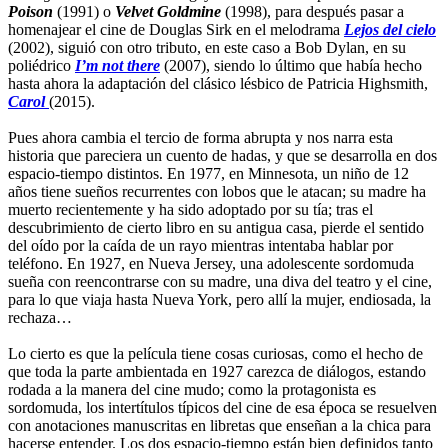
Poison
(1991) o
Velvet Goldmine
(1998), para después pasar a
homenajear el cine de Douglas Sirk en el melodrama
Lejos del cielo
(2002), siguió con otro tributo, en este caso a Bob Dylan, en su
poliédrico
I’m not there
(2007), siendo lo último que había hecho
hasta ahora la adaptación del clásico lésbico de Patricia Highsmith,
Carol
(2015).
Pues ahora cambia el tercio de forma abrupta y nos narra esta
historia que pareciera un cuento de hadas, y que se desarrolla en dos
espacio-tiempo distintos. En 1977, en Minnesota, un niño de 12
años tiene sueños recurrentes con lobos que le atacan; su madre ha
muerto recientemente y ha sido adoptado por su tía; tras el
descubrimiento de cierto libro en su antigua casa, pierde el sentido
del oído por la caída de un rayo mientras intentaba hablar por
teléfono. En 1927, en Nueva Jersey, una adolescente sordomuda
sueña con reencontrarse con su madre, una diva del teatro y el cine,
para lo que viaja hasta Nueva York, pero allí la mujer, endiosada, la
rechaza…
Lo cierto es que la película tiene cosas curiosas, como el hecho de
que toda la parte ambientada en 1927 carezca de diálogos, estando
rodada a la manera del cine mudo; como la protagonista es
sordomuda, los intertítulos típicos del cine de esa época se resuelven
con anotaciones manuscritas en libretas que enseñan a la chica para
hacerse entender. Los dos espacio-tiempo están bien definidos tanto